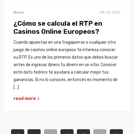
News
08-12-2022
¿Cómo se calcula el RTP en
Casinos Online Europeos?
Cuando apuestas en una tragaperras o cualquier otro
juego de casinos online europeos te interesa conocer
su RTP. Es uno de los primeros datos que debes buscar
antes de ingresar dinero tu dinero en un sitio. Conocer
este dato teórico te ayudará a calcular mejor tus
ganancias. Si no lo conoces, entonces es momento de
[…]
read more