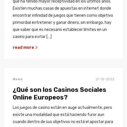
que ha tenido mayor receptividad en los últimos años.
Existen muchas casas de apuestas en internet donde
encontrar infinidad de juegos que tienen como objetivo
primordial entretener y ganar dinero, sin embargo, hay
que saber que es necesario establecer límites en un
casino para evitar […]
read more
News
21-12-2022
¿Qué son los Casinos Sociales
Online Europeos?
Los juegos de casino están en auge actualmente, pero
existe una modalidad que está haciendo furor aun
cuando dentro de sus objetivos no está el apostar para