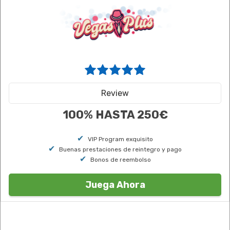
100% HASTA 200€
Juega
Review
Contactos
100% HASTA 250€
Sobre Nosotros
Copyright ©
Términos y Condiciones
2021 -
VIP Program exquisito
Política de privacidad
Buenas prestaciones de reintegro y pago
sinlicencia.org
Blog
Bonos de reembolso
Casinos Online Europeos:
Guía Profesional 2025
Juega Ahora