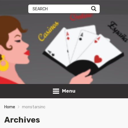
Menu
Home
monstarsinc
Archives