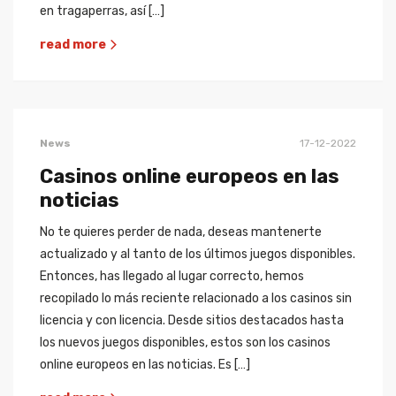
en tragaperras, así […]
read more
News
17-12-2022
Casinos online europeos en las
noticias
No te quieres perder de nada, deseas mantenerte
actualizado y al tanto de los últimos juegos disponibles.
Entonces, has llegado al lugar correcto, hemos
recopilado lo más reciente relacionado a los casinos sin
licencia y con licencia. Desde sitios destacados hasta
los nuevos juegos disponibles, estos son los casinos
online europeos en las noticias. Es […]