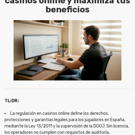
casinos online y maximiza tus
beneficios
TL;DR:
La regulación en casinos online define los derechos,
protecciones y garantías legales para los jugadores en España,
mediante la Ley 13/2011 y la supervisión de la DGOJ. Sin licencia,
los operadores no cumplen con requisitos de auditoría,