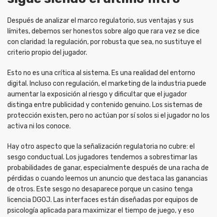
Después de analizar el marco regulatorio, sus ventajas y sus
límites, debemos ser honestos sobre algo que rara vez se dice
con claridad: la regulación, por robusta que sea, no sustituye el
criterio propio del jugador.
Esto no es una crítica al sistema. Es una realidad del entorno
digital. Incluso con regulación, el marketing de la industria puede
aumentar la exposición al riesgo y dificultar que el jugador
distinga entre publicidad y contenido genuino. Los sistemas de
protección existen, pero no actúan por sí solos si el jugador no los
activa ni los conoce.
Hay otro aspecto que la señalización regulatoria no cubre: el
sesgo conductual. Los jugadores tendemos a sobrestimar las
probabilidades de ganar, especialmente después de una racha de
pérdidas o cuando leemos un anuncio que destaca las ganancias
de otros. Este sesgo no desaparece porque un casino tenga
licencia DGOJ. Las interfaces están diseñadas por equipos de
psicología aplicada para maximizar el tiempo de juego, y eso