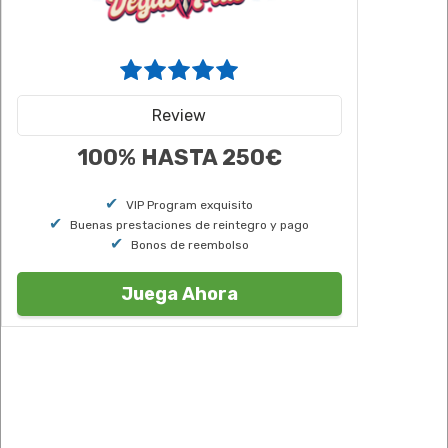
100% HASTA 500€
Juega
Review
100% HASTA 250€
Contactos
VIP Program exquisito
Sobre Nosotros
Copyright ©
Buenas prestaciones de reintegro y pago
Términos y Condiciones
Bonos de reembolso
2021 -
Política de privacidad
sinlicencia.org
Blog
Juega Ahora
Casinos Online Europeos:
Guía Profesional 2025