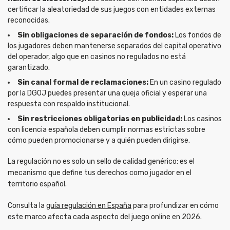
certificar la aleatoriedad de sus juegos con entidades externas
reconocidas.
Sin obligaciones de separación de fondos:
Los fondos de
los jugadores deben mantenerse separados del capital operativo
del operador, algo que en casinos no regulados no está
garantizado.
Sin canal formal de reclamaciones:
En un casino regulado
por la DGOJ puedes presentar una queja oficial y esperar una
respuesta con respaldo institucional.
Sin restricciones obligatorias en publicidad:
Los casinos
con licencia española deben cumplir normas estrictas sobre
cómo pueden promocionarse y a quién pueden dirigirse.
La regulación no es solo un sello de calidad genérico: es el
mecanismo que define tus derechos como jugador en el
territorio español.
Consulta la
guía regulación en España
para profundizar en cómo
este marco afecta cada aspecto del juego online en 2026.