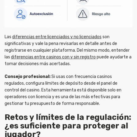
Las
diferencias entre licenciados y no licenciados
son
significativas y vale la pena revisarlas en detalle antes de
registrarse en cualquier plataforma. Del mismo modo, entender
las
diferencias entre casinos con y sin registro
puede ayudarte a
tomar decisiones más acertadas.
Consejo profesional:
Si usas con frecuencia casinos
regulados, configura límites de depósito desde el panel de
control del casino. Esta herramienta está disponible solo en
operadores con licencia y es una de las más efectivas para
gestionar tu presupuesto de forma responsable.
Retos y límites de la regulación:
¿es suficiente para proteger al
jugador?