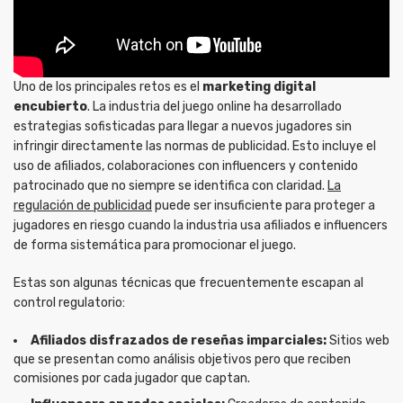
Uno de los principales retos es el
marketing digital
encubierto
. La industria del juego online ha desarrollado
estrategias sofisticadas para llegar a nuevos jugadores sin
infringir directamente las normas de publicidad. Esto incluye el
uso de afiliados, colaboraciones con influencers y contenido
patrocinado que no siempre se identifica con claridad.
La
regulación de publicidad
puede ser insuficiente para proteger a
jugadores en riesgo cuando la industria usa afiliados e influencers
de forma sistemática para promocionar el juego.
Estas son algunas técnicas que frecuentemente escapan al
control regulatorio:
Afiliados disfrazados de reseñas imparciales:
Sitios web
que se presentan como análisis objetivos pero que reciben
comisiones por cada jugador que captan.