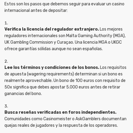
Estos son los pasos que debemos seguir para evaluar un casino
internacional antes de depositar:
Verifica la licencia del regulador extranjero.
Los mejores
reguladores internacionales son Malta Gaming Authority (MGA),
UK Gambling Commission y Curaçao. Una licencia MGA o UKGC
ofrece garantías sólidas aunque no sean españolas.
Lee los términos y condiciones de los bonos.
Los requisitos
de apuesta (wagering requirements) determinan si un bono es
realmente aprovechable. Un bono de 100 euros con requisito de
50x significa que debes apostar 5.000 euros antes de retirar
ganancias del bono.
Busca reseñas verificadas en foros independientes.
Comunidades como Casinomeister o AskGamblers documentan
quejas reales de jugadores y la respuesta de los operadores.