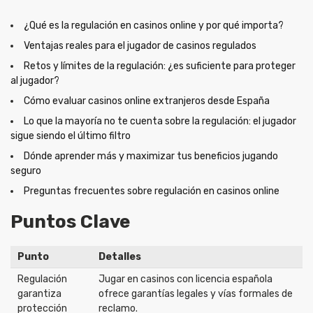
¿Qué es la regulación en casinos online y por qué importa?
Ventajas reales para el jugador de casinos regulados
Retos y límites de la regulación: ¿es suficiente para proteger
al jugador?
Cómo evaluar casinos online extranjeros desde España
Lo que la mayoría no te cuenta sobre la regulación: el jugador
sigue siendo el último filtro
Dónde aprender más y maximizar tus beneficios jugando
seguro
Preguntas frecuentes sobre regulación en casinos online
Puntos Clave
Punto
Detalles
Regulación
Jugar en casinos con licencia española
garantiza
ofrece garantías legales y vías formales de
protección
reclamo.