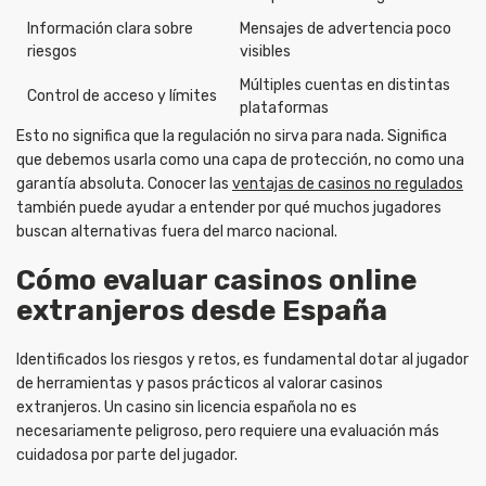
Información clara sobre
Mensajes de advertencia poco
riesgos
visibles
Múltiples cuentas en distintas
Control de acceso y límites
plataformas
Esto no significa que la regulación no sirva para nada. Significa
que debemos usarla como una capa de protección, no como una
garantía absoluta. Conocer las
ventajas de casinos no regulados
también puede ayudar a entender por qué muchos jugadores
buscan alternativas fuera del marco nacional.
Cómo evaluar casinos online
extranjeros desde España
Identificados los riesgos y retos, es fundamental dotar al jugador
de herramientas y pasos prácticos al valorar casinos
extranjeros. Un casino sin licencia española no es
necesariamente peligroso, pero requiere una evaluación más
cuidadosa por parte del jugador.