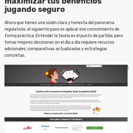
maximizar tus beneficios
jugando seguro
Ahora que tienes una visión clara y honesta del panorama
regulatorio, el siguiente paso es aplicar ese conocimiento de
forma práctica. Entender la teoría es el punto de partida, pero
tomar mejores decisiones en el día a día requiere recursos
adicionales, comparativas actualizadas y estrategias
concretas.