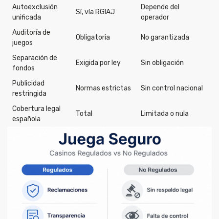
Autoexclusión
Depende del
Sí, vía RGIAJ
unificada
operador
Auditoría de
Obligatoria
No garantizada
juegos
Separación de
Exigida por ley
Sin obligación
fondos
Publicidad
Normas estrictas
Sin control nacional
restringida
Cobertura legal
Total
Limitada o nula
española