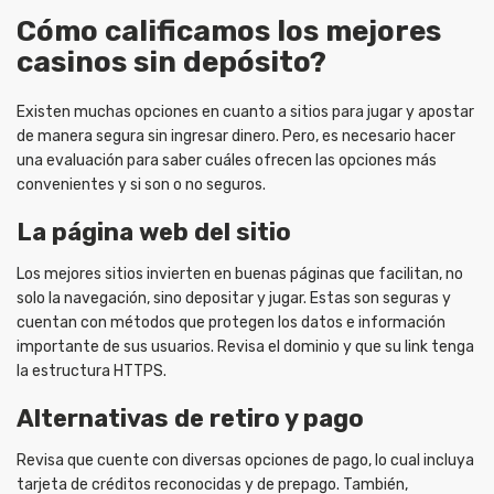
Cómo calificamos los mejores
casinos sin depósito?
Existen muchas opciones en cuanto a sitios para jugar y apostar
de manera segura sin ingresar dinero. Pero, es necesario hacer
una evaluación para saber cuáles ofrecen las opciones más
convenientes y si son o no seguros.
La página web del sitio
Los mejores sitios invierten en buenas páginas que facilitan, no
solo la navegación, sino depositar y jugar. Estas son seguras y
cuentan con métodos que protegen los datos e información
importante de sus usuarios. Revisa el dominio y que su link tenga
la estructura HTTPS.
Alternativas de retiro y pago
Revisa que cuente con diversas opciones de pago, lo cual incluya
tarjeta de créditos reconocidas y de prepago. También,