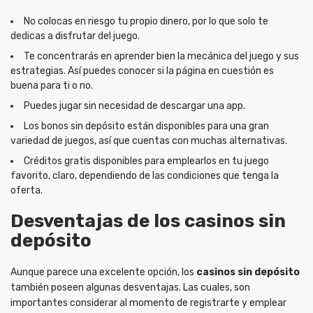
No colocas en riesgo tu propio dinero, por lo que solo te
dedicas a disfrutar del juego.
Te concentrarás en aprender bien la mecánica del juego y sus
estrategias. Así puedes conocer si la página en cuestión es
buena para ti o no.
Puedes jugar sin necesidad de descargar una app.
Los bonos sin depósito están disponibles para una gran
variedad de juegos, así que cuentas con muchas alternativas.
Créditos gratis disponibles para emplearlos en tu juego
favorito, claro, dependiendo de las condiciones que tenga la
oferta.
Desventajas de los casinos sin
depósito
Aunque parece una excelente opción, los
casinos sin depósito
también poseen algunas desventajas. Las cuales, son
importantes considerar al momento de registrarte y emplear