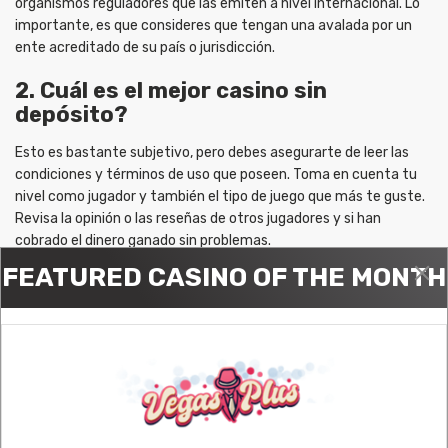
organismos reguladores que las emiten a nivel internacional. Lo
importante, es que consideres que tengan una avalada por un
ente acreditado de su país o jurisdicción.
2.
Cuál es el mejor casino sin
depósito?
Esto es bastante subjetivo, pero debes asegurarte de leer las
condiciones y términos de uso que poseen. Toma en cuenta tu
nivel como jugador y también el tipo de juego que más te guste.
Revisa la opinión o las reseñas de otros jugadores y si han
cobrado el dinero ganado sin problemas.
FEATURED CASINO OF THE MONTH
3.
Es seguro jugar en los casinos sin
depósito?
Sí, siempre y cuando te asegures de entrar en un sitio conocido y
acreditado. Los buenos
casinos sin depósito
tienen ofertas
razonables, si estas resultan demasiado cuantiosas puede ser
una mala señal. Si juegas en sitios de poca reputación te
arriesgas a perder tu dinero y no tener una instancia a la cual