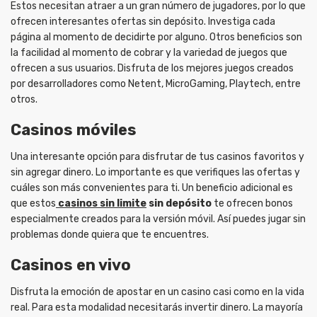
Estos necesitan atraer a un gran número de jugadores, por lo que
ofrecen interesantes ofertas sin depósito. Investiga cada
página al momento de decidirte por alguno. Otros beneficios son
la facilidad al momento de cobrar y la variedad de juegos que
ofrecen a sus usuarios. Disfruta de los mejores juegos creados
por desarrolladores como Netent, MicroGaming, Playtech, entre
otros.
Casinos móviles
Una interesante opción para disfrutar de tus casinos favoritos y
sin agregar dinero. Lo importante es que verifiques las ofertas y
cuáles son más convenientes para ti. Un beneficio adicional es
que estos
casinos sin limite
sin depósito
te ofrecen bonos
especialmente creados para la versión móvil. Así puedes jugar sin
problemas donde quiera que te encuentres.
Casinos en vivo
Disfruta la emoción de apostar en un casino casi como en la vida
real. Para esta modalidad necesitarás invertir dinero. La mayoría