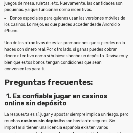
juegos de mesa, ruletas, etc. Nuevamente, las cantidades son
pequeñas, ya que funcionan como incentivos.
Bonos especiales para quienes usan las versiones móviles de
los casinos. Lo mejor, es que puedes acceder desde Android o
iPhone.
Uno de los atractivos de estas promociones que si pierdes no lo
haces con dinero real. Por otro lado, si ganas puedes cobrar
dinero efectivo como si hubieses hecho un depósito. Revisa muy
bien que estos bonos tengan condiciones que sean
convenientes para ti.
Preguntas frecuentes:
1. Es confiable jugar en casinos
online
sin depósito
La respuesta es sí, jugar y apostar siempre implica un riesgo, pero
muchos
casinos sin depósito
son bastante seguros. Sin
importar si tienen una licencia española existen varios