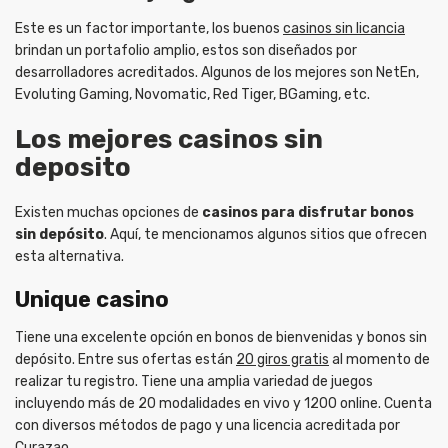
Este es un factor importante, los buenos
casinos sin licancia
brindan un portafolio amplio, estos son diseñados por
desarrolladores acreditados. Algunos de los mejores son NetEn,
Evoluting Gaming, Novomatic, Red Tiger, BGaming, etc.
Los mejores casinos sin
deposito
Existen muchas opciones de
casinos para disfrutar bonos
sin depósito
. Aquí, te mencionamos algunos sitios que ofrecen
esta alternativa.
Unique casino
Tiene una excelente opción en bonos de bienvenidas y bonos sin
depósito. Entre sus ofertas están
20 giros gratis
al momento de
realizar tu registro. Tiene una amplia variedad de juegos
incluyendo más de 20 modalidades en vivo y 1200 online. Cuenta
con diversos métodos de pago y una licencia acreditada por
Curazao.