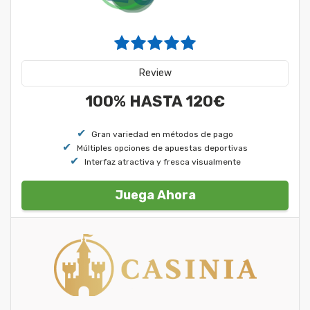
Review
100% HASTA 120€
Gran variedad en métodos de pago
Múltiples opciones de apuestas deportivas
Interfaz atractiva y fresca visualmente
Juega Ahora