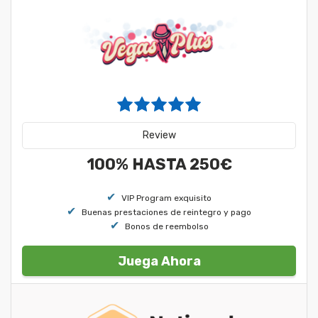
Review
100% HASTA 250€
VIP Program exquisito
Buenas prestaciones de reintegro y pago
Bonos de reembolso
Juega Ahora