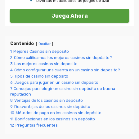
Diversas modalidades de juegos de azar
Juega Ahora
Contenido
Ocultar
1
Mejores Casinos sin deposito
2
Cómo calificamos los mejores casinos sin depósito?
3
Los mejores casinos sin deposito
4
Cómo configurar una cuenta en un casino sin deposito?
5
Tipos de casino sin depósito
6
Juegos para jugar en un casino sin deposito
7
Consejos para elegir un casino sin depósito de buena
reputación
8
Ventajas de los casinos sin depósito
9
Desventajas de los casinos sin depósito
10
Métodos de pago en los casinos sin depósito
11
Bonificaciones en los casinos sin depósito
12
Preguntas frecuentes: