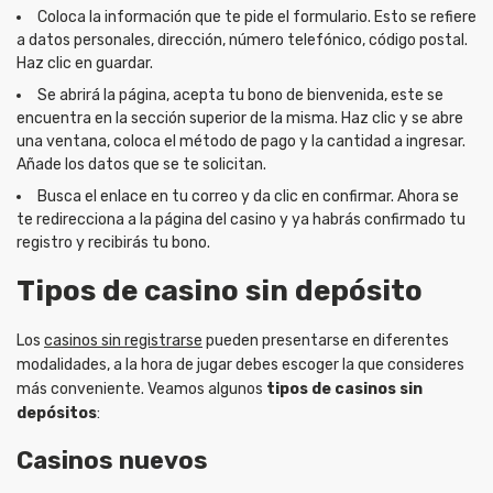
Coloca la información que te pide el formulario. Esto se refiere
a datos personales, dirección, número telefónico, código postal.
Haz clic en guardar.
Se abrirá la página, acepta tu bono de bienvenida, este se
encuentra en la sección superior de la misma. Haz clic y se abre
una ventana, coloca el método de pago y la cantidad a ingresar.
Añade los datos que se te solicitan.
Busca el enlace en tu correo y da clic en confirmar. Ahora se
te redirecciona a la página del casino y ya habrás confirmado tu
registro y recibirás tu bono.
Tipos de casino sin depósito
Los
casinos sin registrarse
pueden presentarse en diferentes
modalidades, a la hora de jugar debes escoger la que consideres
más conveniente. Veamos algunos
tipos de casinos sin
depósitos
:
Casinos nuevos