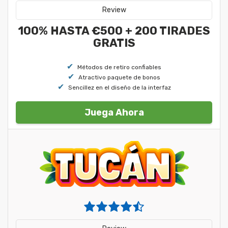
Review
100% HASTA €500 + 200 TIRADES
GRATIS
Métodos de retiro confiables
Atractivo paquete de bonos
Sencillez en el diseño de la interfaz
Juega Ahora