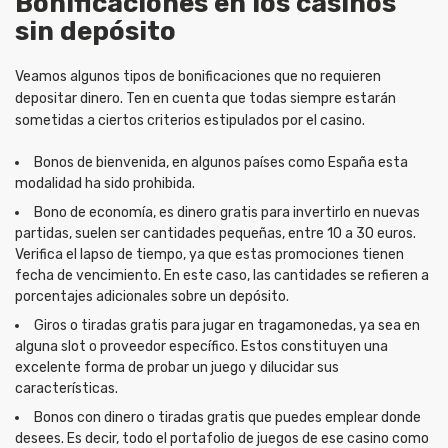
Bonificaciones en los casinos
sin depósito
Veamos algunos tipos de bonificaciones que no requieren
depositar dinero. Ten en cuenta que todas siempre estarán
sometidas a ciertos criterios estipulados por el casino.
Bonos de bienvenida, en algunos países como España esta
modalidad ha sido prohibida.
Bono de economía, es dinero gratis para invertirlo en nuevas
partidas, suelen ser cantidades pequeñas, entre 10 a 30 euros.
Verifica el lapso de tiempo, ya que estas promociones tienen
fecha de vencimiento. En este caso, las cantidades se refieren a
porcentajes adicionales sobre un depósito.
Giros o tiradas gratis para jugar en tragamonedas, ya sea en
alguna slot o proveedor específico. Estos constituyen una
excelente forma de probar un juego y dilucidar sus
características.
Bonos con dinero o tiradas gratis que puedes emplear donde
desees. Es decir, todo el portafolio de juegos de ese casino como