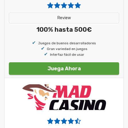
Review
100% hasta 500€
Juegos de buenos desarrolladores
Gran variedad en juegos
Interfaz fácil de usar
Juega Ahora