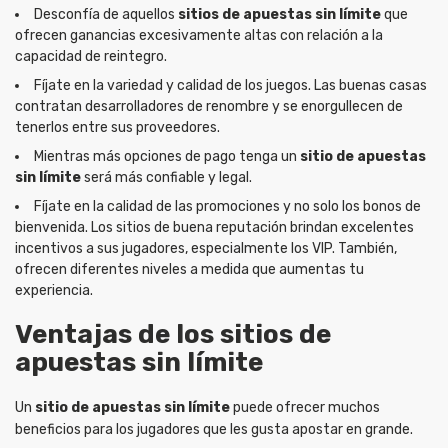
Desconfía de aquellos
sitios de apuestas sin límite
que
ofrecen ganancias excesivamente altas con relación a la
capacidad de reintegro.
Fíjate en la variedad y calidad de los juegos. Las buenas casas
contratan desarrolladores de renombre y se enorgullecen de
tenerlos entre sus proveedores.
Mientras más opciones de pago tenga un
sitio de apuestas
sin límite
será más confiable y legal.
Fíjate en la calidad de las promociones y no solo los bonos de
bienvenida. Los sitios de buena reputación brindan excelentes
incentivos a sus jugadores, especialmente los VIP. También,
ofrecen diferentes niveles a medida que aumentas tu
experiencia.
Ventajas de los sitios de
apuestas sin límite
Un
sitio de apuestas sin límite
puede ofrecer muchos
beneficios para los jugadores que les gusta apostar en grande.