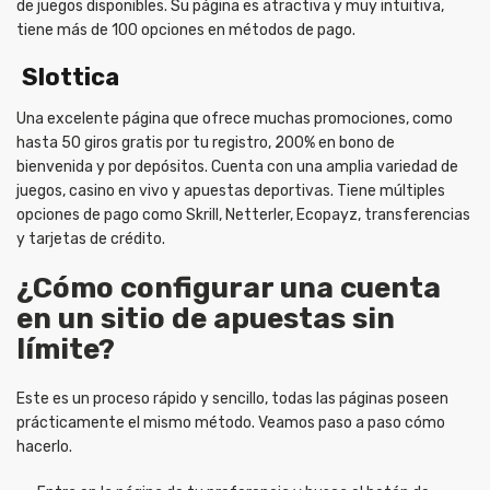
de juegos disponibles. Su página es atractiva y muy intuitiva,
tiene más de 100 opciones en métodos de pago.
Slottica
Una excelente página que ofrece muchas promociones, como
hasta 50 giros gratis por tu registro, 200% en bono de
bienvenida y por depósitos. Cuenta con una amplia variedad de
juegos, casino en vivo y apuestas deportivas. Tiene múltiples
opciones de pago como Skrill, Netterler, Ecopayz, transferencias
y tarjetas de crédito.
¿Cómo configurar una cuenta
en un sitio de apuestas sin
límite?
Este es un proceso rápido y sencillo, todas las páginas poseen
prácticamente el mismo método. Veamos paso a paso cómo
hacerlo.