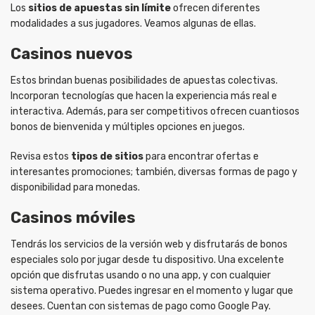
Los
sitios de apuestas sin límite
ofrecen diferentes
modalidades a sus jugadores. Veamos algunas de ellas.
Casinos nuevos
Estos brindan buenas posibilidades de apuestas colectivas.
Incorporan tecnologías que hacen la experiencia más real e
interactiva. Además, para ser competitivos ofrecen cuantiosos
bonos de bienvenida y múltiples opciones en juegos.
Revisa estos
tipos de sitios
para encontrar ofertas e
interesantes promociones; también, diversas formas de pago y
disponibilidad para monedas.
Casinos móviles
Tendrás los servicios de la versión web y disfrutarás de bonos
especiales solo por jugar desde tu dispositivo. Una excelente
opción que disfrutas usando o no una app, y con cualquier
sistema operativo. Puedes ingresar en el momento y lugar que
desees. Cuentan con sistemas de pago como Google Pay.