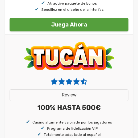
Atractivo paquete de bonos
Sencillez en el diseño de la interfaz
Juega Ahora
Review
100% HASTA 500€
Casino altamente valorado por los jugadores
Programa de fidelización VIP
Totalmente adaptado al español