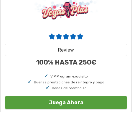
La respuesta es sí, y existen miles de jugadores que lo
corroboran. Lo importante es verificar que cumpla con las
normativas de seguridad. Consulta las certificaciones SSL/TLS
que tiene el
sitio de apuestas sin límite
que te interesa.
También, revisa el candado que aparece en la dirección de la web.
Review
Contactos
100% HASTA 250€
Sobre Nosotros
Copyright ©
Términos y Condiciones
2021 -
VIP Program exquisito
Política de privacidad
Buenas prestaciones de reintegro y pago
sinlicencia.org
Blog
Bonos de reembolso
Casinos Online Europeos:
Guía Profesional 2025
Juega Ahora