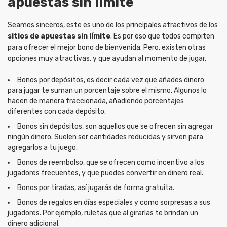
apuestas sin límite
Seamos sinceros, este es uno de los principales atractivos de los
sitios de apuestas sin límite
. Es por eso que todos compiten
para ofrecer el mejor bono de bienvenida. Pero, existen otras
opciones muy atractivas, y que ayudan al momento de jugar.
Bonos por depósitos, es decir cada vez que añades dinero
para jugar te suman un porcentaje sobre el mismo. Algunos lo
hacen de manera fraccionada, añadiendo porcentajes
diferentes con cada depósito.
Bonos sin depósitos, son aquellos que se ofrecen sin agregar
ningún dinero. Suelen ser cantidades reducidas y sirven para
agregarlos a tu juego.
Bonos de reembolso, que se ofrecen como incentivo a los
jugadores frecuentes, y que puedes convertir en dinero real.
Bonos por tiradas, así jugarás de forma gratuita.
Bonos de regalos en días especiales y como sorpresas a sus
jugadores. Por ejemplo, ruletas que al girarlas te brindan un
dinero adicional.