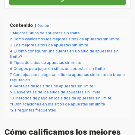
Contenido
Ocultar
1
Mejores Sitios de apuestas sin límite
2
Cómo calificamos los mejores sitios de apuestas sin límite
3
Los mejores sitios de apuestas sin límite
4
¿Cómo configurar una cuenta en un sitio de apuestas sin
límite?
5
Tipos de sitios de apuestas sin límite
6
Juegos para jugar en sitios de apuestas sin límite
7
Consejos para elegir un sitio de apuestas sin límite de buena
reputación
8
Ventajas de los sitios de apuestas sin límite
9
Desventajas de los sitios de apuestas sin límite
10
Métodos de pago en los sitios de apuestas sin límite
11
Bonificaciones en los sitios de apuestas sin límite
12
Preguntas frecuentes
Cómo calificamos los mejores