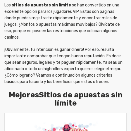
Los
sitios de apuestas sin límite
se han convertido en una
excelente opción para los jugadores VIP. Estas son páginas
donde puedes registrarte rápidamente y encontrar miles de
juegos. ¿Montos o apuestas máximas muy bajos? Olvídate de
eso, porque no poseen las restricciones que colocan algunos
casinos.
¡Obviamente, tu intención es ganar dinero! Por eso, resulta
importante comprobar que tengan buena reputación. Es decir,
que sean seguros, legales y te paguen rápidamente. Ya seas un
aficionado o todo un highrollers experto quieres elegir el mejor.
¿Cómo lograrlo? Veamos a continuación algunos criterios
básicos para hacerlo y los beneficios que estos ofrecen.
Mejores
Sitios de apuestas sin
límite