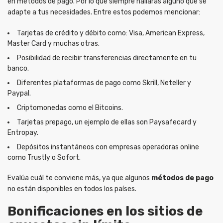
en métodos de pago. Por lo que siempre hallarás alguno que se
adapte a tus necesidades. Entre estos podemos mencionar:
Tarjetas de crédito y débito como: Visa, American Express,
Master Card y muchas otras.
Posibilidad de recibir transferencias directamente en tu
banco.
Diferentes plataformas de pago como Skrill, Neteller y
Paypal.
Criptomonedas como el Bitcoins.
Tarjetas prepago, un ejemplo de ellas son Paysafecard y
Entropay.
Depósitos instantáneos con empresas operadoras online
como Trustly o Sofort.
Evalúa cuál te conviene más, ya que algunos
métodos de pago
no están disponibles en todos los países.
Bonificaciones en los sitios de