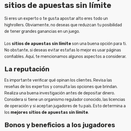
sitios de apuestas sin límite
Si eres un experto o te gusta apostar alto eres todo un
highrollers. Obviamente, no deseas que reduzcan tu posibilidad
de tener grandes ganancias en un juego.
Los
sitios de apuestas sin límite
son una buena opción para ti.
No obstante, si deseas evitar estafas lo mejor es usar páginas
confiables. Aquí, te mencionamos algunos aspectos a considerar.
La reputación
Es importante verificar qué opinan los clientes. Revisa las
reseñas de los expertos y consulta las opciones que brindan.
Realiza una buena investigación antes de depositar dinero.
Considera si tiene un organismo regulador conocido, las licencias
de operación y si aceptan jugadores de tu país. Esto determina a
los
mejores sitios de apuestas sin límite
.
Bonos y beneficios a los jugadores