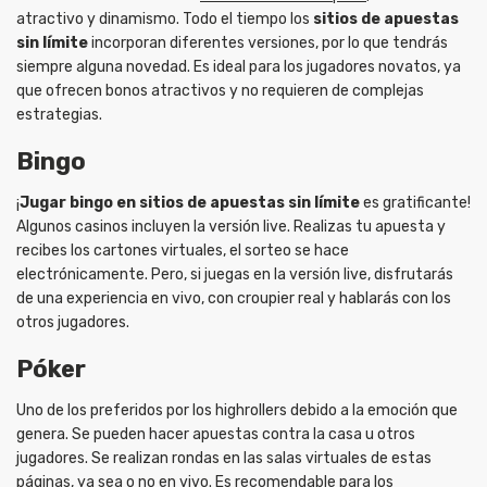
atractivo y dinamismo. Todo el tiempo los
sitios de apuestas
sin límite
incorporan diferentes versiones, por lo que tendrás
siempre alguna novedad. Es ideal para los jugadores novatos, ya
que ofrecen bonos atractivos y no requieren de complejas
estrategias.
Bingo
¡
Jugar bingo en sitios de apuestas sin límite
es gratificante!
Algunos casinos incluyen la versión live. Realizas tu apuesta y
recibes los cartones virtuales, el sorteo se hace
electrónicamente. Pero, si juegas en la versión live, disfrutarás
de una experiencia en vivo, con croupier real y hablarás con los
otros jugadores.
Póker
Uno de los preferidos por los highrollers debido a la emoción que
genera. Se pueden hacer apuestas contra la casa u otros
jugadores. Se realizan rondas en las salas virtuales de estas
páginas, ya sea o no en vivo. Es recomendable para los