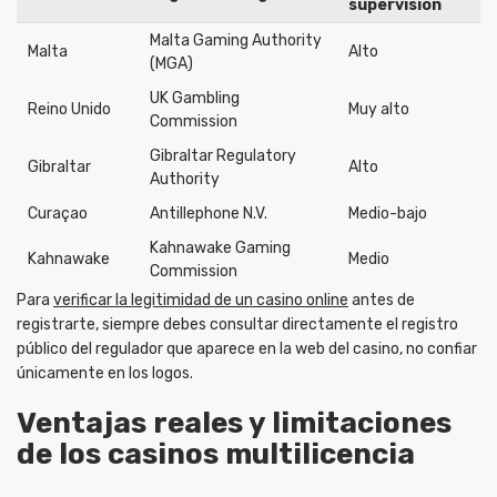
supervisión
Malta Gaming Authority
Malta
Alto
(MGA)
UK Gambling
Reino Unido
Muy alto
Commission
Gibraltar Regulatory
Gibraltar
Alto
Authority
Curaçao
Antillephone N.V.
Medio-bajo
Kahnawake Gaming
Kahnawake
Medio
Commission
Para
verificar la legitimidad de un casino online
antes de
registrarte, siempre debes consultar directamente el registro
público del regulador que aparece en la web del casino, no confiar
únicamente en los logos.
Ventajas reales y limitaciones
de los casinos multilicencia