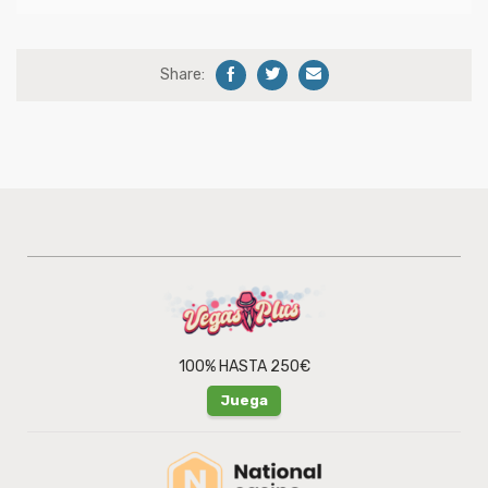
Share:
100% HASTA 250€
Juega