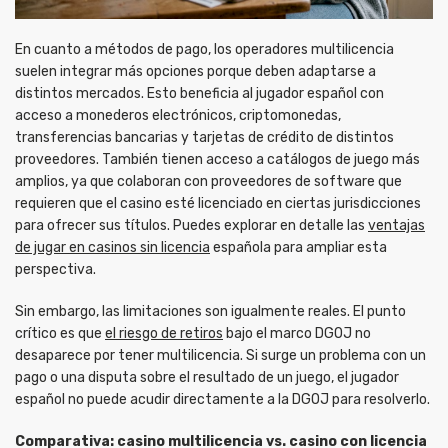
En cuanto a métodos de pago, los operadores multilicencia
suelen integrar más opciones porque deben adaptarse a
distintos mercados. Esto beneficia al jugador español con
acceso a monederos electrónicos, criptomonedas,
transferencias bancarias y tarjetas de crédito de distintos
proveedores. También tienen acceso a catálogos de juego más
amplios, ya que colaboran con proveedores de software que
requieren que el casino esté licenciado en ciertas jurisdicciones
para ofrecer sus títulos. Puedes explorar en detalle las
ventajas
de jugar en casinos sin licencia
española para ampliar esta
perspectiva.
Sin embargo, las limitaciones son igualmente reales. El punto
crítico es que
el riesgo de retiros
bajo el marco DGOJ no
desaparece por tener multilicencia. Si surge un problema con un
pago o una disputa sobre el resultado de un juego, el jugador
español no puede acudir directamente a la DGOJ para resolverlo.
Comparativa: casino multilicencia vs. casino con licencia