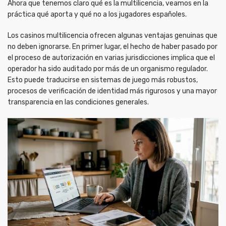
Ahora que tenemos claro qué es la multilicencia, veamos en la
práctica qué aporta y qué no a los jugadores españoles.
Los casinos multilicencia ofrecen algunas ventajas genuinas que
no deben ignorarse. En primer lugar, el hecho de haber pasado por
el proceso de autorización en varias jurisdicciones implica que el
operador ha sido auditado por más de un organismo regulador.
Esto puede traducirse en sistemas de juego más robustos,
procesos de verificación de identidad más rigurosos y una mayor
transparencia en las condiciones generales.