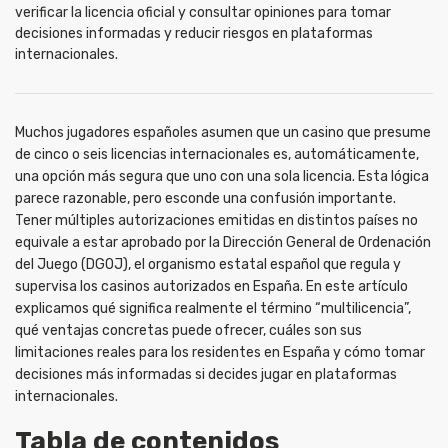
verificar la licencia oficial y consultar opiniones para tomar
decisiones informadas y reducir riesgos en plataformas
internacionales.
Muchos jugadores españoles asumen que un casino que presume
de cinco o seis licencias internacionales es, automáticamente,
una opción más segura que uno con una sola licencia. Esta lógica
parece razonable, pero esconde una confusión importante.
Tener múltiples autorizaciones emitidas en distintos países no
equivale a estar aprobado por la Dirección General de Ordenación
del Juego (DGOJ), el organismo estatal español que regula y
supervisa los casinos autorizados en España. En este artículo
explicamos qué significa realmente el término “multilicencia”,
qué ventajas concretas puede ofrecer, cuáles son sus
limitaciones reales para los residentes en España y cómo tomar
decisiones más informadas si decides jugar en plataformas
internacionales.
Tabla de contenidos