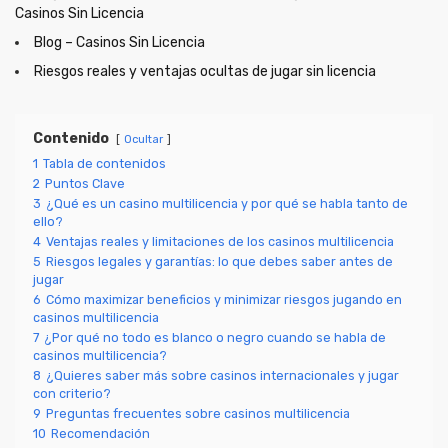
Casinos Sin Licencia
Blog – Casinos Sin Licencia
Riesgos reales y ventajas ocultas de jugar sin licencia
Contenido
Ocultar
1
Tabla de contenidos
2
Puntos Clave
3
¿Qué es un casino multilicencia y por qué se habla tanto de
ello?
4
Ventajas reales y limitaciones de los casinos multilicencia
5
Riesgos legales y garantías: lo que debes saber antes de
jugar
6
Cómo maximizar beneficios y minimizar riesgos jugando en
casinos multilicencia
7
¿Por qué no todo es blanco o negro cuando se habla de
casinos multilicencia?
8
¿Quieres saber más sobre casinos internacionales y jugar
con criterio?
9
Preguntas frecuentes sobre casinos multilicencia
10
Recomendación