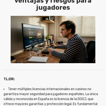
ventajas y riesgos para
jugadores
TL;DR:
Tener múltiples licencias internacionales en casinos no
garantiza mayor seguridad para jugadores españoles. La única
válida y reconocida en España es la licencia de la DGOJ, que
ofrece mayores garantías y protección legal. Es fundamental