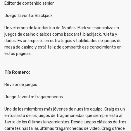
Editor de contenido sénior
Juego favorito: Blackjack
Un veterano de la industria de 15 años, Mark se especializa en
juegos de casino clásicos como baccarat, blackjack, ruleta y
dados. Es un experto en estrategias y habilidades de juegos de
mesa de casino y está feliz de compartir ese conocimiento en
estas páginas.
Tío Romero:
Revisor de juegos
Juego favorito: tragamonedas
Uno de los miembros más jóvenes de nuestro equipo, Craig es un
entusiasta de los juegos de tragamonedas que siempre está al
tanto de los últimos lanzamientos. Desde juegos clásicos de tres
carretes hasta las últimas tragamonedas de video, Craig ofrece