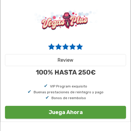
Contenido
Ocultar
1
Sobre:
2
Conoce al equipo detrás de sinlicencia.org:
3
Ponerse en contacto
4
Descargo de responsabilidad
Review
Contactos
100% HASTA 250€
Sobre Nosotros
Copyright ©
Términos y Condiciones
2021 -
VIP Program exquisito
Política de privacidad
Buenas prestaciones de reintegro y pago
sinlicencia.org
Blog
Bonos de reembolso
Casinos Online Europeos:
Guía Profesional 2025
Juega Ahora