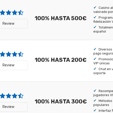
Casino a
valorado por
100% HASTA 500€
Program
fidelización 
Review
Totalmen
español
Diversos
pago segur
100% HASTA 200€
Promocio
VIP únicas
Review
Chat en 
soporte
Recompen
jugadores V
100% HASTA 300€
Métodos 
populares
Review
Interfaz 