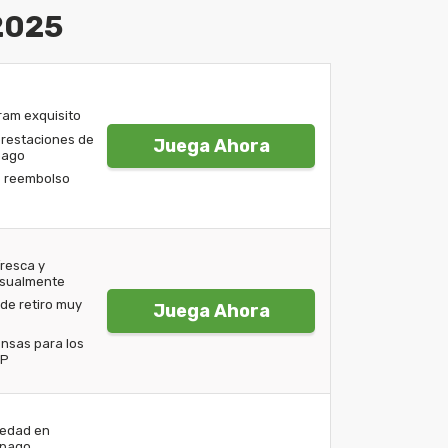
2025
ram exquisito
restaciones de
Juega Ahora
pago
 reembolso
fresca y
isualmente
de retiro muy
Juega Ahora
sas para los
IP
iedad en
 pago