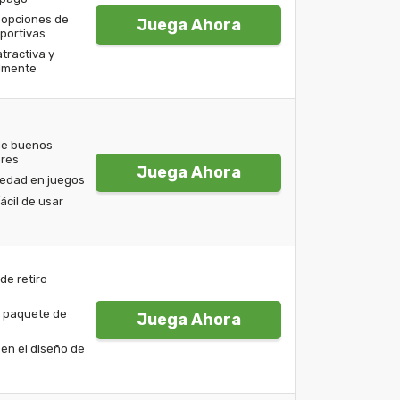
s opciones de
Juega Ahora
portivas
atractiva y
almente
de buenos
ores
Juega Ahora
iedad en juegos
fácil de usar
de retiro
o paquete de
Juega Ahora
 en el diseño de