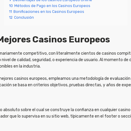
10
Métodos de Pago en los Casinos Europeos
11
Bonificaciones en los Casinos Europeos
12
Conclusión
Mejores Casinos Europeos
nariamente competitivo, con literalmente cientos de casinos compitien
nivel de calidad, seguridad, o experiencia de usuario. Al momento de 
ibles en la industria.
 mejores casinos europeos, empleamos una metodología de evaluación
cación se basa en criterios objetivos, pruebas directas, y años de exper
 absoluto sobre el cual se construye la confianza en cualquier casino
dor que lo supervisa en su sitio web, típicamente en el footer o secci