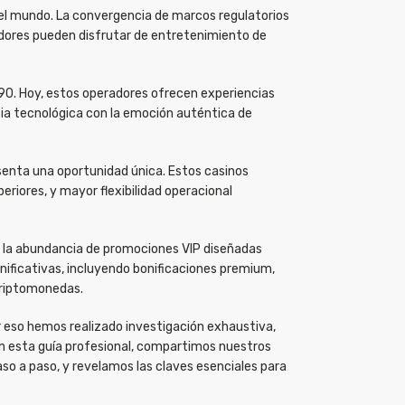
del mundo. La convergencia de marcos regulatorios
adores pueden disfrutar de entretenimiento de
 90. Hoy, estos operadores ofrecen experiencias
ia tecnológica con la emoción auténtica de
senta una oportunidad única. Estos casinos
iores, y mayor flexibilidad operacional
 y la abundancia de promociones VIP diseñadas
ificativas, incluyendo bonificaciones premium,
criptomonedas.
r eso hemos realizado investigación exhaustiva,
En esta guía profesional, compartimos nuestros
so a paso, y revelamos las claves esenciales para