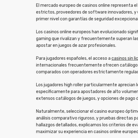
El mercado europeo de casinos online representa e
estrictos, proveedores de software innovadores, y
primer nivel con garantías de seguridad excepciona
Los casinos online europeos han evolucionado signif
gaming que rivalizan y frecuentemente superan las
apostar en juegos de azar profesionales.
Para jugadores españoles, el acceso a
casinos sin li
internacionales frecuentemente ofrecen catálogos 
comparados con operadores estrictamente regulados
Los jugadores high roller particularmente aprecian
específicamente para apostadores de alto volumen.
extensos catálogos de juegos, y opciones de pago 
Naturalmente, seleccionar el casino europeo óptimo
análisis comparativo riguroso, y pruebas directas 
hallazgos detallados, explicamos los criterios de 
maximizar su experiencia en casinos online europeos