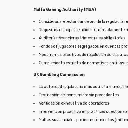
Malta Gaming Authority (MGA)
Considerada el estándar de oro de la regulación
Requisitos de capitalización extremadamente r
Auditorías financieras trimestrales obligatorias
Fondos de jugadores segregados en cuentas pro
Mecanismos efectivos de resolución de disputa
Cumplimiento estricto de normativas anti-lavad
UK Gambling Commission
La autoridad regulatoria más estricta mundial
Protección del consumidor sin precedentes
Verificación exhaustiva de operadores
Intervención proactiva en prácticas cuestionab
Multas sustanciales por incumplimientos (millone