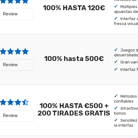
100% HASTA 120€
Múltiple
apuestas de
Review
Interfaz 
fresca visu
Juegos 
desarrollad
100% hasta 500€
Gran var
Review
Interfaz 
Métodos 
confiables
100% HASTA €500 +
Atractiv
200 TIRADES GRATIS
bonos
Review
Sencillez
la interfaz