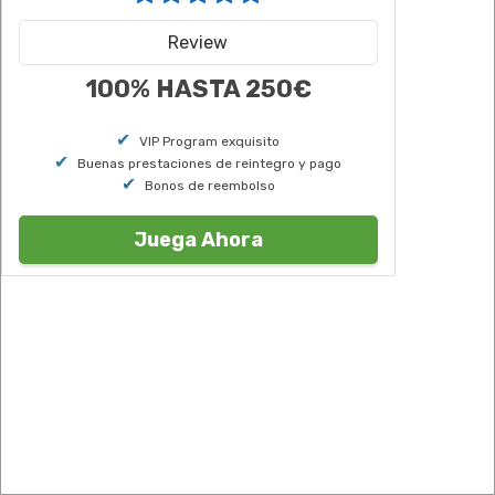
Review
100% HASTA 250€
VIP Program exquisito
Buenas prestaciones de reintegro y pago
Bonos de reembolso
Juega Ahora
100% HASTA 250€
Juega
100% HASTA 100€
Juega