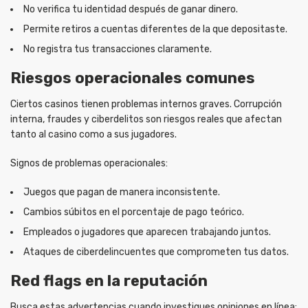
No verifica tu identidad después de ganar dinero.
Permite retiros a cuentas diferentes de la que depositaste.
No registra tus transacciones claramente.
Riesgos operacionales comunes
Ciertos casinos tienen problemas internos graves. Corrupción
interna, fraudes y ciberdelitos son riesgos reales que afectan
tanto al casino como a sus jugadores.
Signos de problemas operacionales:
Juegos que pagan de manera inconsistente.
Cambios súbitos en el porcentaje de pago teórico.
Empleados o jugadores que aparecen trabajando juntos.
Ataques de ciberdelincuentes que comprometen tus datos.
Red flags en la reputación
Busca estas advertencias cuando investigues opiniones en línea: