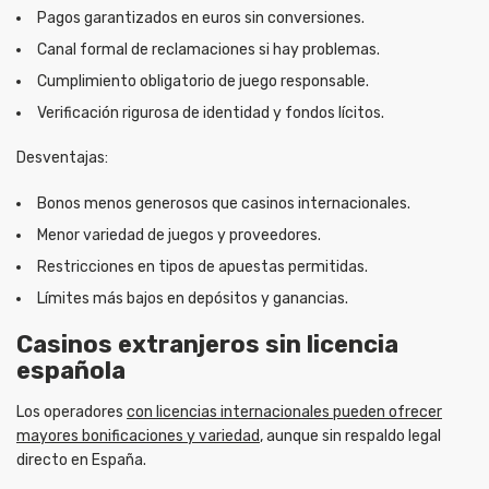
Pagos garantizados en euros sin conversiones.
Canal formal de reclamaciones si hay problemas.
Cumplimiento obligatorio de juego responsable.
Verificación rigurosa de identidad y fondos lícitos.
Desventajas:
Bonos menos generosos que casinos internacionales.
Menor variedad de juegos y proveedores.
Restricciones en tipos de apuestas permitidas.
Límites más bajos en depósitos y ganancias.
Casinos extranjeros sin licencia
española
Los operadores
con licencias internacionales pueden ofrecer
mayores bonificaciones y variedad
, aunque sin respaldo legal
directo en España.