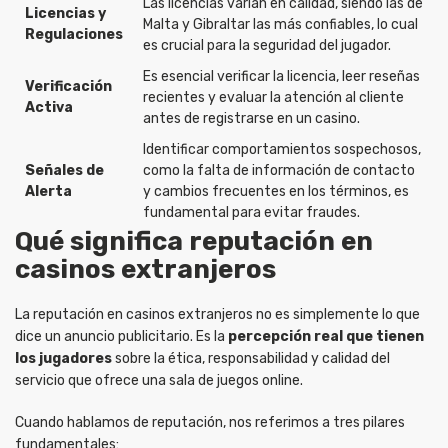
Las licencias varían en calidad, siendo las de
Licencias y
Malta y Gibraltar las más confiables, lo cual
Regulaciones
es crucial para la seguridad del jugador.
Es esencial verificar la licencia, leer reseñas
Verificación
recientes y evaluar la atención al cliente
Activa
antes de registrarse en un casino.
Identificar comportamientos sospechosos,
Señales de
como la falta de información de contacto
Alerta
y cambios frecuentes en los términos, es
fundamental para evitar fraudes.
Qué significa reputación en
casinos extranjeros
La reputación en casinos extranjeros no es simplemente lo que
dice un anuncio publicitario. Es la
percepción real que tienen
los jugadores
sobre la ética, responsabilidad y calidad del
servicio que ofrece una sala de juegos online.
Cuando hablamos de reputación, nos referimos a tres pilares
fundamentales: