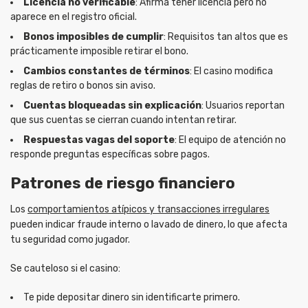
Licencia no verificable
: Afirma tener licencia pero no
aparece en el registro oficial.
Bonos imposibles de cumplir
: Requisitos tan altos que es
prácticamente imposible retirar el bono.
Cambios constantes de términos
: El casino modifica
reglas de retiro o bonos sin aviso.
Cuentas bloqueadas sin explicación
: Usuarios reportan
que sus cuentas se cierran cuando intentan retirar.
Respuestas vagas del soporte
: El equipo de atención no
responde preguntas específicas sobre pagos.
Patrones de riesgo financiero
Los
comportamientos atípicos y transacciones irregulares
pueden indicar fraude interno o lavado de dinero, lo que afecta
tu seguridad como jugador.
Se cauteloso si el casino:
Te pide depositar dinero sin identificarte primero.