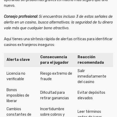
nuevo.
Consejo profesional:
Si encuentras incluso 3 de estas señales de
alerta en un casino, busca alternativas; la seguridad de tu dinero
vale más que cualquier bono atractivo.
Aquí tienes una síntesis rápida de alertas críticas para identificar
casinos extranjeros inseguros:
Consecuencia
Reacción
Alerta clave
para el jugador
recomendada
Salir
Licencia no
Riesgo extremo de
inmediatamente
verificable
fraude
del casino
Bonos
Dificultad para
Evitar depósitos
imposibles de
retirar ganancias
elevados
liberar
Cambios
Incertidumbre
Leer términos
constantes de
sobre cobros y