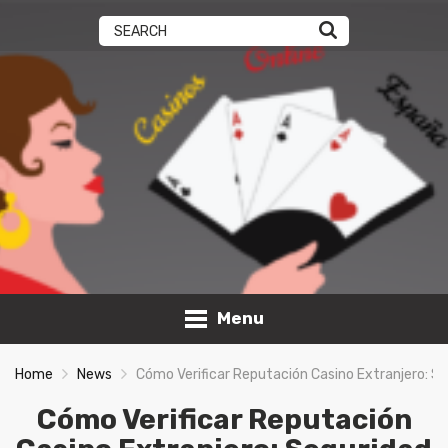
Menu
Home
News
Cómo Verificar Reputación Casino Extranjero: Se
Cómo Verificar Reputación