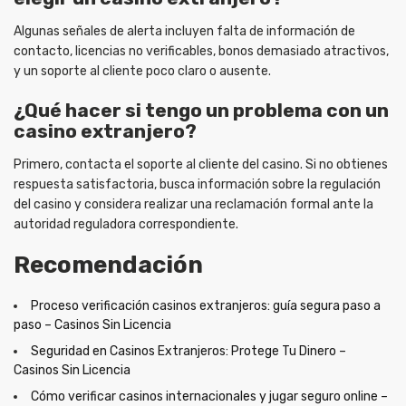
Algunas señales de alerta incluyen falta de información de
contacto, licencias no verificables, bonos demasiado atractivos,
y un soporte al cliente poco claro o ausente.
¿Qué hacer si tengo un problema con un
casino extranjero?
Primero, contacta el soporte al cliente del casino. Si no obtienes
respuesta satisfactoria, busca información sobre la regulación
del casino y considera realizar una reclamación formal ante la
autoridad reguladora correspondiente.
Recomendación
Proceso verificación casinos extranjeros: guía segura paso a
paso – Casinos Sin Licencia
Seguridad en Casinos Extranjeros: Protege Tu Dinero –
Casinos Sin Licencia
Cómo verificar casinos internacionales y jugar seguro online –