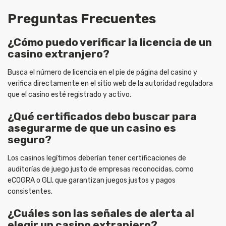
Preguntas Frecuentes
¿Cómo puedo verificar la licencia de un
casino extranjero?
Busca el número de licencia en el pie de página del casino y
verifica directamente en el sitio web de la autoridad reguladora
que el casino esté registrado y activo.
¿Qué certificados debo buscar para
asegurarme de que un casino es
seguro?
Los casinos legítimos deberían tener certificaciones de
auditorías de juego justo de empresas reconocidas, como
eCOGRA o GLI, que garantizan juegos justos y pagos
consistentes.
¿Cuáles son las señales de alerta al
elegir un casino extranjero?