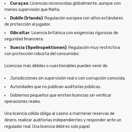
Curaçao
: Licencias reconocidas globalmente, aunque con
menos supervisión que Malta.
Dublín (Irlanda)
: Regulación europea con altos estándares
de protección al jugador.
Gibraltar
: Licencia británica con exigencias rigurosas de
seguridad financiera.
Suecia (Spelinspektionen)
: Regulación muy restrictiva
con protección robusta del consumidor.
Licencias más débiles o cuestionables pueden venir de:
Jurisdicciones sin supervisión real o con corrupción conocida.
Autoridades que no publican auditorías públicas.
Gobiernos pequeños que emiten licencias sin verificar
operaciones reales.
Una licencia sólida obliga al casino a mantener reservas de
dinero, realizar auditorías independientes y responder ante un
regulador real. Una licencia débil es solo papel.