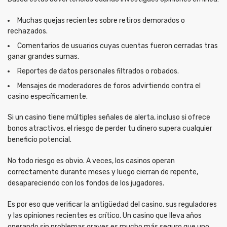
Muchas quejas recientes sobre retiros demorados o
rechazados.
Comentarios de usuarios cuyas cuentas fueron cerradas tras
ganar grandes sumas.
Reportes de datos personales filtrados o robados.
Mensajes de moderadores de foros advirtiendo contra el
casino específicamente.
Si un casino tiene múltiples señales de alerta, incluso si ofrece
bonos atractivos, el riesgo de perder tu dinero supera cualquier
beneficio potencial.
No todo riesgo es obvio. A veces, los casinos operan
correctamente durante meses y luego cierran de repente,
desapareciendo con los fondos de los jugadores.
Es por eso que verificar la antigüedad del casino, sus reguladores
y las opiniones recientes es crítico. Un casino que lleva años
operando sin problemas graves es mucho más seguro que uno