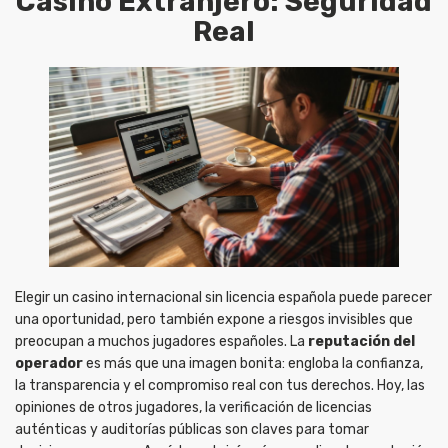
Casino Extranjero: Seguridad
Real
Elegir un casino internacional sin licencia española puede parecer
una oportunidad, pero también expone a riesgos invisibles que
preocupan a muchos jugadores españoles. La
reputación del
operador
es más que una imagen bonita: engloba la confianza,
la transparencia y el compromiso real con tus derechos. Hoy, las
opiniones de otros jugadores, la verificación de licencias
auténticas y auditorías públicas son claves para tomar