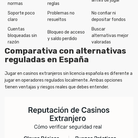
antes de jugar
normas
reglas
Soporte poco
Problemas no
No confiar ni
claro
resueltos
depositar fondos
Cuentas
Buscar
Bloqueo de acceso
bloqueadas sin
alternativas mejor
y saldo perdido
razón
valoradas
Comparativa con alternativas
reguladas en España
Jugar en casinos extranjeros sin licencia española es diferente a
jugar en operadores regulados localmente. Ambas opciones
tienen ventajas y riesgos reales que debes entender.