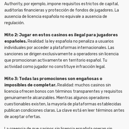
Authority, por ejemplo, impone requisitos estrictos de capital,
auditorías financieras y protección de fondos de jugadores. La
ausencia de licencia española no equivale a ausencia de
regulación.
Mito 2: Jugar en estos casinos es ilegal para jugadores
españoles.
Realidad: la ley española no penaliza a usuarios
individuales por acceder a plataformas internacionales. Las
sanciones se dirigen exclusivamente a operadores sin licencia
que promocionan activamente en territorio español. Tu
actividad como jugador no constituye infracción legal.
Mito 3: Todas las promociones son engañosas o
imposibles de completar.
Realidad: muchos casinos sin
licencia ofrecen bonos con términos transparentes y requisitos
genuinamente alcanzables. Mientras algunos operadores
cuestionables existen, la mayoría de plataformas establecidas
publican condiciones claras. La clave está en leer términos antes
de aceptar ofertas.
La creencia de que casinos sin licencia española operan sin