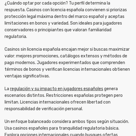
¿Cuándo optar por cada opción? Tu perfil determina la
respuesta. Casinos con licencia española convienen si priorizas
protección legal máxima dentro del marco español y aceptas
limitaciones en bonos y variedad. Son ideales para jugadores
conservadores o principiantes que valoran familiaridad
regulatoria.
Casinos sin licencia española encajan mejor si buscas maximizar
valor: mejores promociones, catálogos extensos y métodos de
pago modernos. Jugadores experimentados que comprenden
términos de bonos y verifican licencias internacionales obtienen
ventajas significativas.
La
regulación y su impacto en jugadores españoles
genera
escenarios distintos. Restricciones españolas protegen pero
limitan. Licencias internacionales ofrecen libertad con
responsabilidad de verificación personal.
Un enfoque balanceado considera ambos tipos según situación.
Usa casinos españoles para tranquilidad regulatoria básica.
Explora opciones internacionales cuando busques ofertas