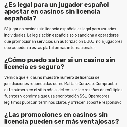
¿Es legal para un jugador español
apostar en casinos sin licencia
española?
Sí, jugar en casinos sin licencia española es legal para usuarios
individuales. La legislación española solo sanciona a operadores
que promocionan servicios sin autorización DGOJ, no a jugadores
que acceden a estas plataformas internacionales.
¿Cómo puedo saber si un casino sin
licencia es seguro?
Verifica que el casino muestre número de licencia de
jurisdicciones reconocidas como Malta o Curazao. Comprueba
este número en el sitio oficial del emisor, lee reseñas de múltiples
fuentes y confirma que usa encriptación SSL. Operadores
legítimos publican términos claros y ofrecen soporte responsivo.
¿Las promociones en casinos sin
licencia pueden ser más ventajosas?