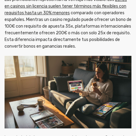
en casinos sin licencia suelen tener términos más flexibles con
requisitos hasta un 30% menores
comparado con operadores
españoles. Mientras un casino regulado puede ofrecer un bono de
100€ con requisito de apuesta 35x, plataformas internacionales
frecuentemente ofrecen 200€ o más con solo 25x de requisito.
Esta diferencia impacta directamente tus posibilidades de
convertir bonos en ganancias reales.