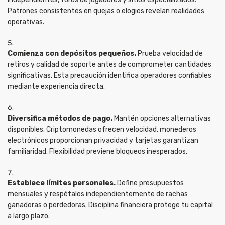
Patrones consistentes en quejas o elogios revelan realidades
operativas.
Comienza con depósitos pequeños.
Prueba velocidad de
retiros y calidad de soporte antes de comprometer cantidades
significativas. Esta precaución identifica operadores confiables
mediante experiencia directa.
Diversifica métodos de pago.
Mantén opciones alternativas
disponibles. Criptomonedas ofrecen velocidad, monederos
electrónicos proporcionan privacidad y tarjetas garantizan
familiaridad. Flexibilidad previene bloqueos inesperados.
Establece límites personales.
Define presupuestos
mensuales y respétalos independientemente de rachas
ganadoras o perdedoras. Disciplina financiera protege tu capital
a largo plazo.