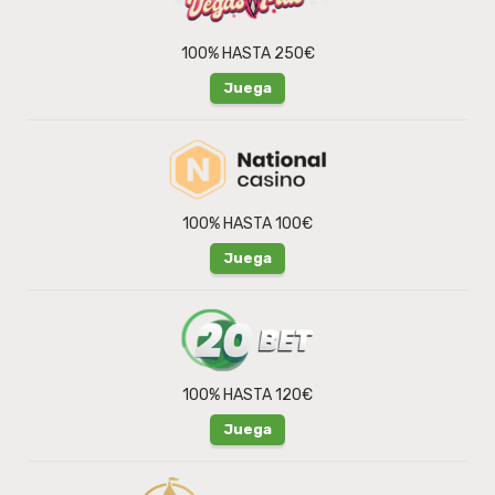
100% HASTA 250€
Juega
100% HASTA 100€
Juega
100% HASTA 120€
Juega