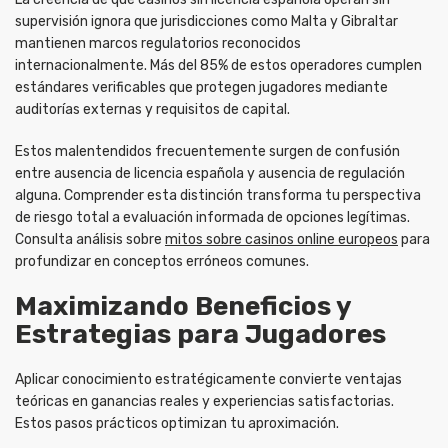
supervisión ignora que jurisdicciones como Malta y Gibraltar
mantienen marcos regulatorios reconocidos
internacionalmente. Más del 85% de estos operadores cumplen
estándares verificables que protegen jugadores mediante
auditorías externas y requisitos de capital.
Estos malentendidos frecuentemente surgen de confusión
entre ausencia de licencia española y ausencia de regulación
alguna. Comprender esta distinción transforma tu perspectiva
de riesgo total a evaluación informada de opciones legítimas.
Consulta análisis sobre
mitos sobre casinos online europeos
para
profundizar en conceptos erróneos comunes.
Maximizando Beneficios y
Estrategias para Jugadores
Aplicar conocimiento estratégicamente convierte ventajas
teóricas en ganancias reales y experiencias satisfactorias.
Estos pasos prácticos optimizan tu aproximación.