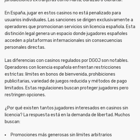
En España, jugar en estos casinos no está penalizado para
usuarios individuales. Las sanciones se dirigen exclusivamente a
operadores que promocionan servicios sin licencia española. Esta
distinción legal genera un espacio donde jugadores españoles
acceden a plataformas internacionales sin consecuencias
personales directas.
Las diferencias con casinos regulados por DGOJ son notables.
Operadores con licencia española enfrentan restricciones
estrictas: límites en bonos de bienvenida, prohibiciones
publicitarias, variedad de juegos reducida y métodos de pago
limitados. Estas regulaciones buscan proteger jugadores pero
restringen opciones.
¿Por qué existen tantos jugadores interesados en casinos sin
licencia? La respuesta está en la demanda de libertad. Muchos
buscan:
Promociones más generosas sin límites arbitrarios