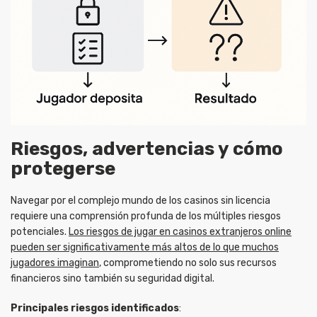
Riesgos, advertencias y cómo
protegerse
Navegar por el complejo mundo de los casinos sin licencia
requiere una comprensión profunda de los múltiples riesgos
potenciales.
Los riesgos de jugar en casinos extranjeros online
pueden ser significativamente más altos de lo que muchos
jugadores imaginan
, comprometiendo no solo sus recursos
financieros sino también su seguridad digital.
Principales riesgos identificados
: