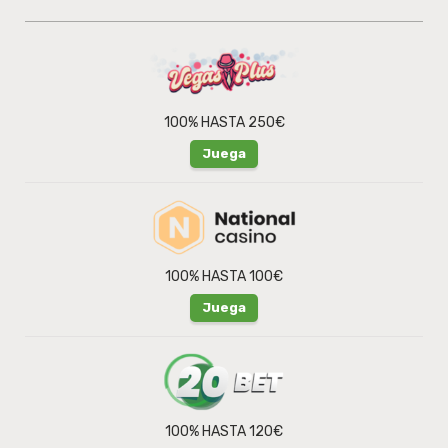
100% HASTA 250€
Juega
100% HASTA 100€
Juega
100% HASTA 120€