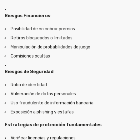
Riesgos Financieros
:
Posibilidad de no cobrar premios
Retiros bloqueados o limitados
Manipulación de probabilidades de juego
Comisiones ocultas
Riesgos de Seguridad
:
Robo de identidad
Vulneración de datos personales
Uso fraudulento de información bancaria
Exposición a phishing y estafas
Estrategias de protección fundamentales
:
Verificar licencias y regulaciones