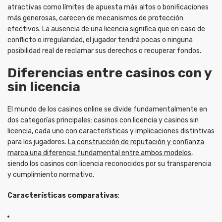
atractivas como límites de apuesta más altos o bonificaciones
más generosas, carecen de mecanismos de protección
efectivos. La ausencia de una licencia significa que en caso de
conflicto o irregularidad, el jugador tendrá pocas o ninguna
posibilidad real de reclamar sus derechos o recuperar fondos.
Diferencias entre casinos con y
sin licencia
El mundo de los casinos online se divide fundamentalmente en
dos categorías principales: casinos con licencia y casinos sin
licencia, cada uno con características y implicaciones distintivas
para los jugadores.
La construcción de reputación y confianza
marca una diferencia fundamental entre ambos modelos
,
siendo los casinos con licencia reconocidos por su transparencia
y cumplimiento normativo.
Características comparativas
: