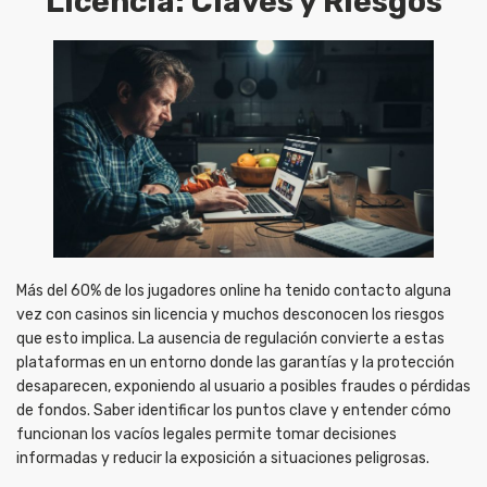
Licencia: Claves y Riesgos
Más del 60% de los jugadores online ha tenido contacto alguna
vez con casinos sin licencia y muchos desconocen los riesgos
que esto implica. La ausencia de regulación convierte a estas
plataformas en un entorno donde las garantías y la protección
desaparecen, exponiendo al usuario a posibles fraudes o pérdidas
de fondos. Saber identificar los puntos clave y entender cómo
funcionan los vacíos legales permite tomar decisiones
informadas y reducir la exposición a situaciones peligrosas.