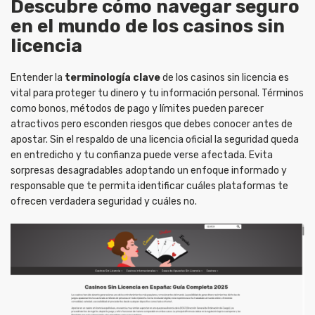
Descubre cómo navegar seguro
en el mundo de los casinos sin
licencia
Entender la
terminología clave
de los casinos sin licencia es
vital para proteger tu dinero y tu información personal. Términos
como bonos, métodos de pago y límites pueden parecer
atractivos pero esconden riesgos que debes conocer antes de
apostar. Sin el respaldo de una licencia oficial la seguridad queda
en entredicho y tu confianza puede verse afectada. Evita
sorpresas desagradables adoptando un enfoque informado y
responsable que te permita identificar cuáles plataformas te
ofrecen verdadera seguridad y cuáles no.