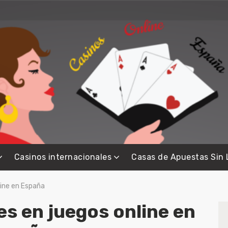
Casinos internacionales
Casas de Apuestas Sin 
line en España
es en juegos online en