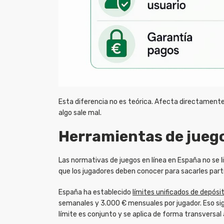
Esta diferencia no es teórica. Afecta directamente
algo sale mal.
Herramientas de juego
Las normativas de juegos en línea en España no se 
que los jugadores deben conocer para sacarles part
España ha establecido
límites unificados de depósi
semanales y 3.000 € mensuales por jugador. Eso sig
límite es conjunto y se aplica de forma transversal 