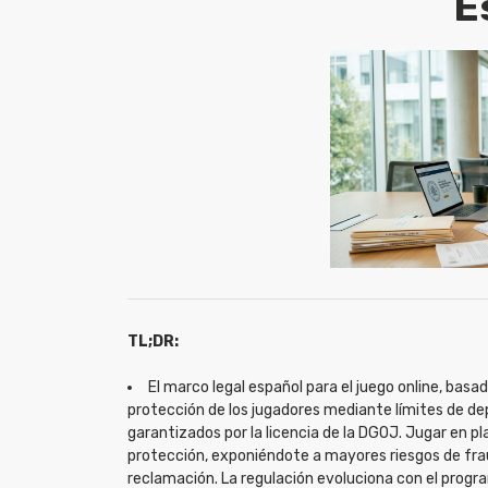
E
TL;DR:
El marco legal español para el juego online, basa
protección de los jugadores mediante límites de d
garantizados por la licencia de la DGOJ. Jugar en p
protección, exponiéndote a mayores riesgos de fra
reclamación. La regulación evoluciona con el prog