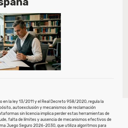
spaña
do en la ley 13/2011 y el Real Decreto 958/2020, regula la
epósito, autoexclusión y mecanismos de reclamación
lataformas sin licencia implica perder estas herramientas de
ude, falta de límites y ausencia de mecanismos efectivos de
rama Juego Seguro 2026-2030, que utiliza algoritmos para