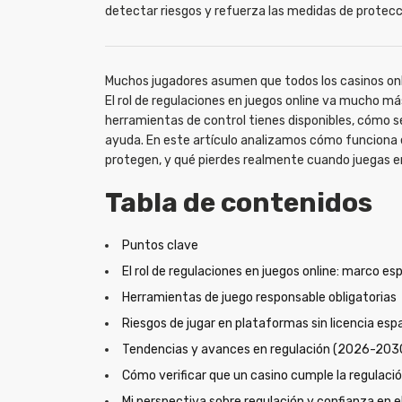
detectar riesgos y refuerza las medidas de protecci
Muchos jugadores asumen que todos los casinos onl
El rol de regulaciones en juegos online va mucho más
herramientas de control tienes disponibles, cómo se
ayuda. En este artículo analizamos cómo funciona 
protegen, y qué pierdes realmente cuando juegas en
Tabla de contenidos
Puntos clave
El rol de regulaciones en juegos online: marco es
Herramientas de juego responsable obligatorias
Riesgos de jugar en plataformas sin licencia esp
Tendencias y avances en regulación (2026-203
Cómo verificar que un casino cumple la regulaci
Mi perspectiva sobre regulación y confianza en el