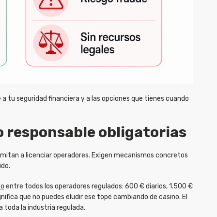
 a tu seguridad financiera y a las opciones que tienes cuando
 responsable obligatorias
limitan a licenciar operadores. Exigen mecanismos concretos
ido.
to
entre todos los operadores regulados: 600 € diarios, 1.500 €
nifica que no puedes eludir ese tope cambiando de casino. El
a toda la industria regulada.