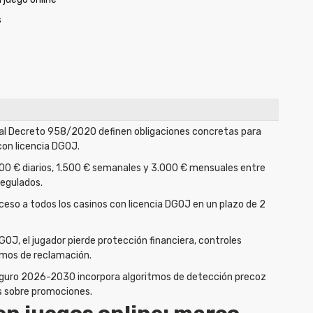
s
eal Decreto 958/2020 definen obligaciones concretas para
con licencia DGOJ.
600 € diarios, 1.500 € semanales y 3.000 € mensuales entre
regulados.
ceso a todos los casinos con licencia DGOJ en un plazo de 2
DGOJ, el jugador pierde protección financiera, controles
smos de reclamación.
guro 2026-2030 incorpora algoritmos de detección precoz
s sobre promociones.