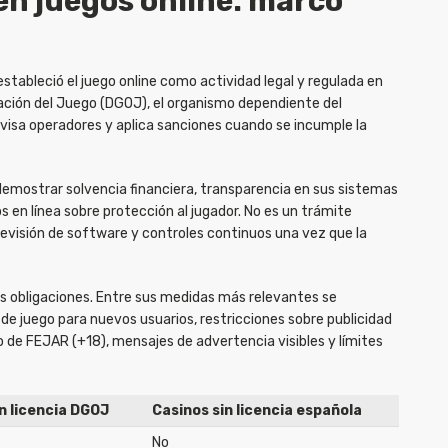
 en juegos online: marco
estableció el juego online como actividad legal y regulada en
nación del Juego (DGOJ), el organismo dependiente del
rvisa operadores y aplica sanciones cuando se incumple la
demostrar solvencia financiera, transparencia en sus sistemas
 en línea sobre protección al jugador. No es un trámite
revisión de software y controles continuos una vez que la
s obligaciones. Entre sus medidas más relevantes se
 de juego para nuevos usuarios, restricciones sobre publicidad
no de FEJAR (+18), mensajes de advertencia visibles y límites
n licencia DGOJ
Casinos sin licencia española
No