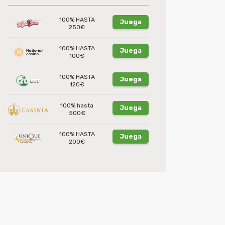
100% HASTA
Juega
250€
100% HASTA
Juega
100€
100% HASTA
Juega
120€
100% hasta
Juega
500€
100% HASTA
Juega
200€