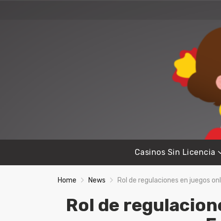
Casinos Sin Licencia
Home
News
Rol de regulaciones en juegos on
Rol de regulacion