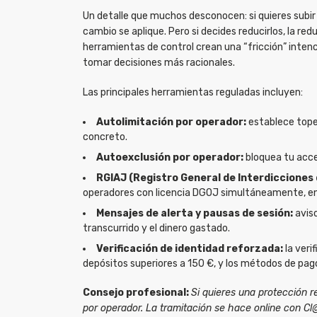
Un detalle que muchos desconocen: si quieres subir 
cambio se aplique. Pero si decides reducirlos, la red
herramientas de control crean una “fricción” intenc
tomar decisiones más racionales.
Las principales herramientas reguladas incluyen:
Autolimitación por operador:
establece topes
concreto.
Autoexclusión por operador:
bloquea tu acce
RGIAJ (Registro General de Interdicciones 
operadores con licencia DGOJ simultáneamente, en 
Mensajes de alerta y pausas de sesión:
aviso
transcurrido y el dinero gastado.
Verificación de identidad reforzada:
la veri
depósitos superiores a 150 €, y los métodos de pag
Consejo profesional:
Si quieres una protección re
por operador. La tramitación se hace online con Cl@