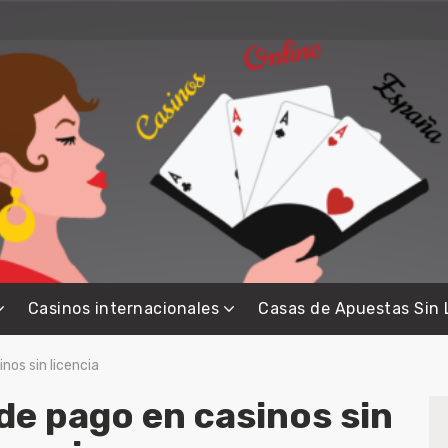
Casinos internacionales
Casas de Apuestas Sin 
nos sin licencia
e pago en casinos sin