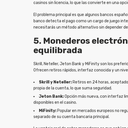
casinos sin licencia, lo que las convierte en una opc
El problema principal es que algunos bancos español
banco detecta el pago como un cargo de juego int
necesitarás un método alternativo sin depender de 
5. Monederos electrón
equilibrada
Skrill, Neteller, Jeton Bank y MiFinity son los prefer
Ofrecen retiros rápidos, interfaz conocida y un nivel
Skrill y Neteller:
Retiros en 24 horas, aceptados
propia de la cuenta, lo que suma seguridad.
Jeton Bank:
Opción más nueva, con interfaz limp
disponibles en el casino.
MiFinity:
Popular en mercados europeos no regu
separado de su cuenta bancaria principal.