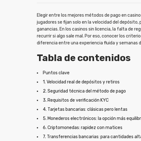
Elegir entre los mejores métodos de pago en casinos
jugadores se fijan solo en la velocidad del depósito
ganancias. En los casinos sin licencia, la falta de re
recurrir si algo sale mal. Por eso, conocer los crit
diferencia entre una experiencia fluida y semanas 
Tabla de contenidos
Puntos clave
1. Velocidad real de depósitos y retiros
2. Seguridad técnica del método de pago
3. Requisitos de verificación KYC
4. Tarjetas bancarias: clásicas pero lentas
5. Monederos electrónicos: la opción más equilib
6. Criptomonedas: rapidez con matices
7. Transferencias bancarias: para cantidades alt