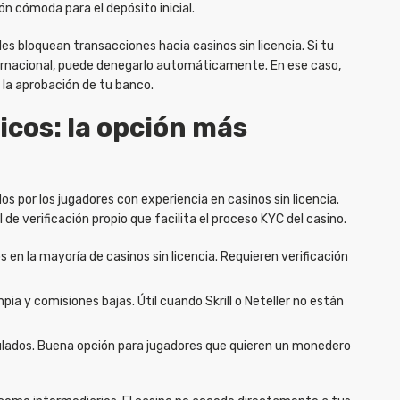
ión cómoda para el depósito inicial.
es bloquean transacciones hacia casinos sin licencia. Si tu
ernacional, puede denegarlo automáticamente. En ese caso,
la aprobación de tu banco.
icos: la opción más
idos por los jugadores con experiencia en casinos sin licencia.
 de verificación propio que facilita el proceso KYC del casino.
 en la mayoría de casinos sin licencia. Requieren verificación
ia y comisiones bajas. Útil cuando Skrill o Neteller no están
lados. Buena opción para jugadores que quieren un monedero