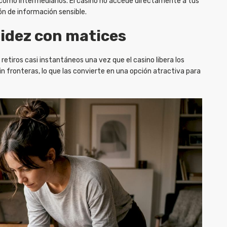
como intermediarios. El casino no accede directamente a tus
ón de información sensible.
idez con matices
etiros casi instantáneos una vez que el casino libera los
n fronteras, lo que las convierte en una opción atractiva para