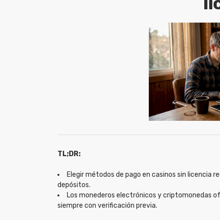
li
TL;DR:
Elegir métodos de pago en casinos sin licencia req
depósitos.
Los monederos electrónicos y criptomonedas ofre
siempre con verificación previa.