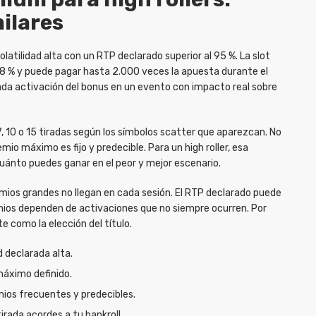
milares
tilidad alta con un RTP declarado superior al 95 %. La slot
8 % y puede pagar hasta 2.000 veces la apuesta durante el
cada activación del bonus en un evento con impacto real sobre
7, 10 o 15 tiradas según los símbolos scatter que aparezcan. No
emio máximo es fijo y predecible. Para un high roller, esa
uánto puedes ganar en el peor y mejor escenario.
remios grandes no llegan en cada sesión. El RTP declarado puede
emios dependen de activaciones que no siempre ocurren. Por
e como la elección del título.
d declarada alta.
 máximo definido.
mios frecuentes y predecibles.
rada acordes a tu bankroll.