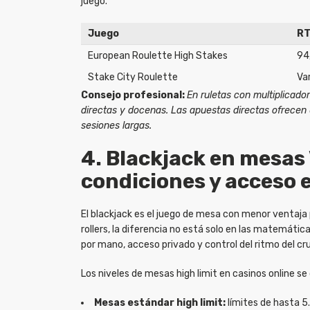
juego.
Juego
R
European Roulette High Stakes
94
Stake City Roulette
Va
Consejo profesional:
En ruletas con multiplicado
directas y docenas. Las apuestas directas ofrecen
sesiones largas.
4. Blackjack en mesas V
condiciones y acceso 
El blackjack es el juego de mesa con menor ventaja 
rollers, la diferencia no está solo en las matemática
por mano, acceso privado y control del ritmo del cru
Los niveles de mesas high limit en casinos online se 
Mesas estándar high limit:
límites de hasta 5