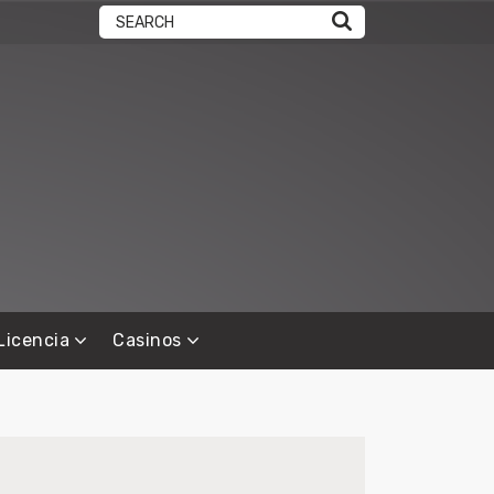
Licencia
Casinos