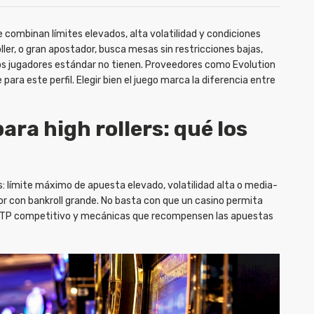
e combinan límites elevados, alta volatilidad y condiciones
ler, o gran apostador, busca mesas sin restricciones bajas,
os jugadores estándar no tienen. Proveedores como Evolution
ra este perfil. Elegir bien el juego marca la diferencia entre
ara high rollers: qué los
es: límite máximo de apuesta elevado, volatilidad alta o media-
or con bankroll grande. No basta con que un casino permita
 RTP competitivo y mecánicas que recompensen las apuestas