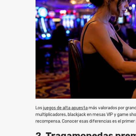
Los
juegos de alta apuesta
más valorados por gran
multiplicadores, blackjack en mesas VIP y game show
recompensa. Conocer esas diferencias es el primer 
2. Tragamonedas premi