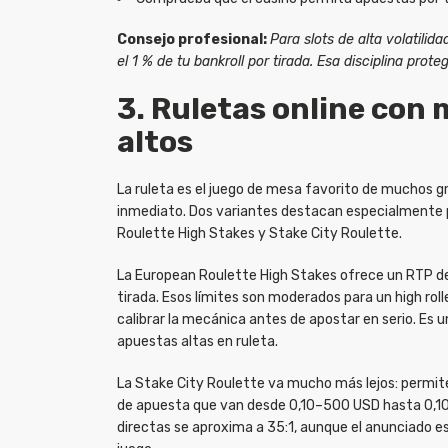
Consejo profesional:
Para slots de alta volatilida
el 1 % de tu bankroll por tirada. Esa disciplina prot
3. Ruletas online con 
altos
La ruleta es el juego de mesa favorito de muchos g
inmediato. Dos variantes destacan especialmente 
Roulette High Stakes y Stake City Roulette.
La European Roulette High Stakes ofrece un RTP del
tirada. Esos límites son moderados para un high roll
calibrar la mecánica antes de apostar en serio. Es
apuestas altas en ruleta.
La Stake City Roulette va mucho más lejos: permite
de apuesta que van desde 0,10–500 USD hasta 0,10
directas se aproxima a 35:1, aunque el anunciado es 2