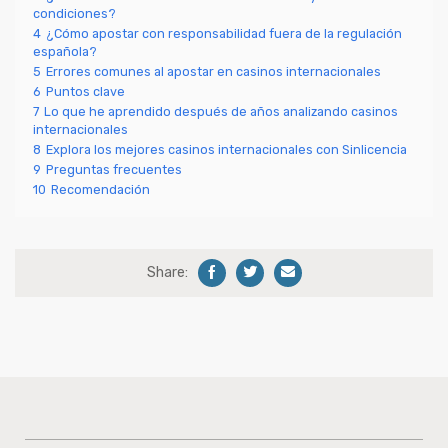
condiciones?
4
¿Cómo apostar con responsabilidad fuera de la regulación
española?
5
Errores comunes al apostar en casinos internacionales
6
Puntos clave
7
Lo que he aprendido después de años analizando casinos
internacionales
8
Explora los mejores casinos internacionales con Sinlicencia
9
Preguntas frecuentes
10
Recomendación
Share: