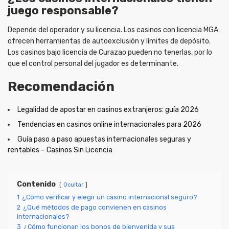
juego responsable?
Depende del operador y su licencia. Los casinos con licencia MGA
ofrecen herramientas de autoexclusión y límites de depósito.
Los casinos bajo licencia de Curazao pueden no tenerlas, por lo
que el control personal del jugador es determinante.
Recomendación
Legalidad de apostar en casinos extranjeros: guía 2026
Tendencias en casinos online internacionales para 2026
Guía paso a paso apuestas internacionales seguras y
rentables – Casinos Sin Licencia
Contenido
Ocultar
1
¿Cómo verificar y elegir un casino internacional seguro?
2
¿Qué métodos de pago convienen en casinos
internacionales?
3
¿Cómo funcionan los bonos de bienvenida y sus