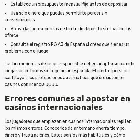
Establece un presupuesto mensual fijo antes de depositar
Usa solo dinero que puedas permitirte perder sin
consecuencias
Activa las herramientas de límite de depósito si el casino las
ofrece
Consulta el registro RGIAJ de España si crees que tienes un
problema con el juego
Las herramientas de juego responsable deben adaptarse cuando
juegas en entornos sin regulación española. El control personal
sustituye a las protecciones automáticas que sí existen en
casinos con licencia DGOJ.
Errores comunes al apostar en
casinos internacionales
Los jugadores que empiezan en casinos internacionales repiten
los mismos errores. Conocerlos de antemano ahorra tiempo,
dinero y frustraciones. Estos son los más habituales y cómo