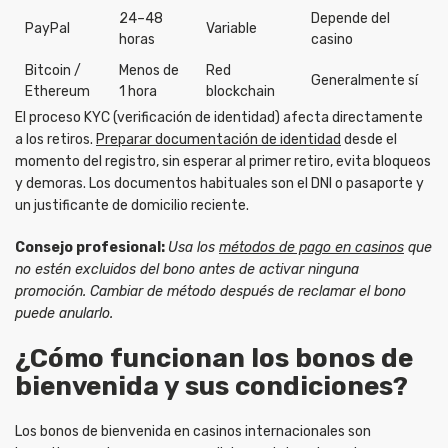
24–48
Depende del
PayPal
Variable
horas
casino
Bitcoin /
Menos de
Red
Generalmente sí
Ethereum
1 hora
blockchain
El proceso KYC (verificación de identidad) afecta directamente
a los retiros.
Preparar documentación de identidad
desde el
momento del registro, sin esperar al primer retiro, evita bloqueos
y demoras. Los documentos habituales son el DNI o pasaporte y
un justificante de domicilio reciente.
Consejo profesional:
Usa los
métodos de pago en casinos
que
no estén excluidos del bono antes de activar ninguna
promoción. Cambiar de método después de reclamar el bono
puede anularlo.
¿Cómo funcionan los bonos de
bienvenida y sus condiciones?
Los bonos de bienvenida en casinos internacionales son