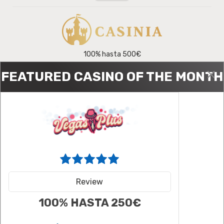
100% hasta 500€
Juega
FEATURED CASINO OF THE MONTH
100% HASTA 200€
Juega
Review
100% HASTA 250€
Contactos