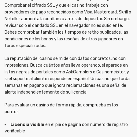
Comprobar el cifrado SSL y que el casino trabaje con
proveedores de pago reconocidos como Visa, Mastercard, Skrill o
Neteller aumenta la confianza antes de depositar. Sin embargo,
revisar solo el candado SSL en el navegador no es suficiente.
Debes comprobar también los tiempos de retiro publicados, las
condiciones de los bonos y las reseñas de otros jugadores en
foros especializados.
La reputación del casino se mide con datos concretos, no con
impresiones. Busca cuántos años lleva operando, si aparece en
listas negras de portales como AskGamblers o Casinomeister, y
si el soporte al cliente responde en español. Un casino que tarda
semanas en pagar o que ignora reclamaciones es una señal de
alerta independientemente de su licencia.
Para evaluar un casino de forma rápida, comprueba estos
puntos:
Licencia visible
en el pie de página con número de registro
verificable