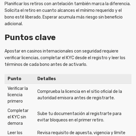
Planificar los retiros con antelación también marca la diferencia.
Solicita el retiro en cuanto alcances el mínimo requerido y el
bono esté liberado. Esperar acumula más riesgo sin beneficio
adicional.
Puntos clave
Apostar en casinos internacionales con seguridad requiere
verificar licencias, completar el KYC desde el registro y leer los
términos de cada bono antes de activarlo.
Punto
Detalles
Verificar la
Comprueba la licencia en el sitio oficial de la
licencia
autoridad emisora antes de registrarte.
primero
Completar
Sube tu documentación al registrarte para
el KYC sin
evitar bloqueos en el primer retiro.
demora
Leer los
Revisa requisito de apuesta, vigencia y límite