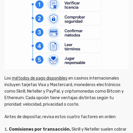
Los
métodos de pago disponibles
en casinos internacionales
incluyen tarjetas Visa y Mastercard, monederos electrónicos
como Skrill, Neteller y PayPal, y criptomonedas como Bitcoin y
Ethereum. Cada opción tiene ventajas distintas según tu
prioridad: velocidad, privacidad o coste.
Antes de depositar, revisa estos cuatro factores en orden:
Comisiones por transacción.
Skrill y Neteller suelen cobrar