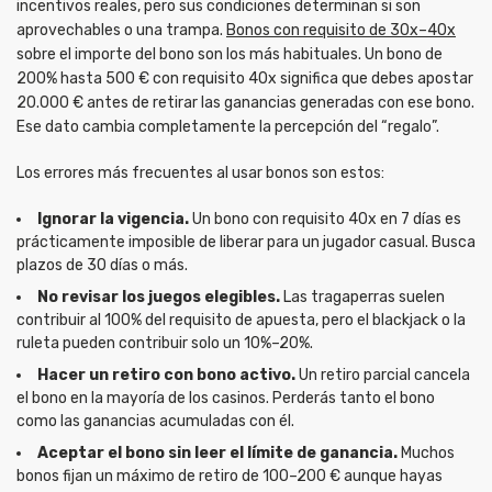
incentivos reales, pero sus condiciones determinan si son
aprovechables o una trampa.
Bonos con requisito de 30x–40x
sobre el importe del bono son los más habituales. Un bono de
200% hasta 500 € con requisito 40x significa que debes apostar
20.000 € antes de retirar las ganancias generadas con ese bono.
Ese dato cambia completamente la percepción del “regalo”.
Los errores más frecuentes al usar bonos son estos:
Ignorar la vigencia.
Un bono con requisito 40x en 7 días es
prácticamente imposible de liberar para un jugador casual. Busca
plazos de 30 días o más.
No revisar los juegos elegibles.
Las tragaperras suelen
contribuir al 100% del requisito de apuesta, pero el blackjack o la
ruleta pueden contribuir solo un 10%–20%.
Hacer un retiro con bono activo.
Un retiro parcial cancela
el bono en la mayoría de los casinos. Perderás tanto el bono
como las ganancias acumuladas con él.
Aceptar el bono sin leer el límite de ganancia.
Muchos
bonos fijan un máximo de retiro de 100–200 € aunque hayas