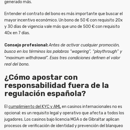
generado más.
Entender el contrato del bono es más importante que buscar el
mayor incentivo económico. Un bono de 50 € con requisito 20x
y 30 días de vigencia vale más que uno de 500 € con requisito
40x en 7 días.
Consejo profesional:
Antes de activar cualquier promoción,
busca en los términos las palabras “wagering”, “playthrough” y
“maximum withdrawal”. Esas tres condiciones definen el valor
real del bono.
¿Cómo apostar con
responsabilidad fuera de la
regulación española?
El
cumplimiento del KYC y AML
en casinos internacionales no es
opcional: es un requisito legal y operativo que afecta a todos los
jugadores. Los casinos bajo licencia MGA o de Gibraltar aplican
procesos de verificación de identidad y prevención del blanqueo