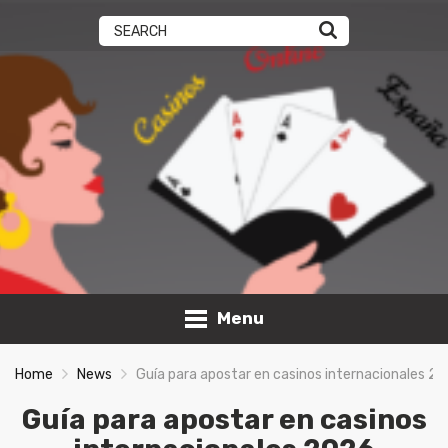
Menu
Home
News
Guía para apostar en casinos internacionales 2
Guía para apostar en casinos