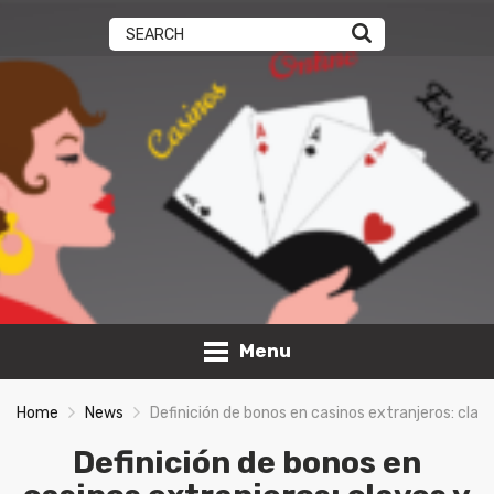
Menu
Home
News
Definición de bonos en casinos extranjeros: clave
Definición de bonos en