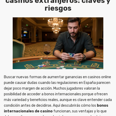
casinos extranjeros: claves y
riesgos
Buscar nuevas formas de aumentar ganancias en casinos online
puede causar dudas cuando las regulaciones en España parecen
dejar poco margen de acción. Muchos jugadores valoran la
posibilidad de acceder a bonos internacionales porque ofrecen
más variedad y beneficios reales, aunque es clave entender cada
condición antes de decidirse. Aquí descubrirás cómo los
bonos
internacionales de casino
funcionan, sus ventajas y lo que