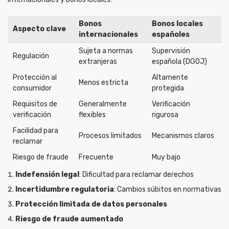
Bonos
Bonos locales
Aspecto clave
internacionales
españoles
Sujeta a normas
Supervisión
Regulación
extranjeras
española (DGOJ)
Protección al
Altamente
Menos estricta
consumidor
protegida
Requisitos de
Generalmente
Verificación
verificación
flexibles
rigurosa
Facilidad para
Procesos limitados
Mecanismos claros
reclamar
Riesgo de fraude
Frecuente
Muy bajo
Indefensión legal
: Dificultad para reclamar derechos
Incertidumbre regulatoria
: Cambios súbitos en normativas
Protección limitada de datos personales
Riesgo de fraude aumentado