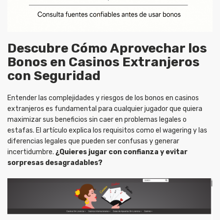
Descubre Cómo Aprovechar los
Bonos en Casinos Extranjeros
con Seguridad
Entender las complejidades y riesgos de los bonos en casinos
extranjeros es fundamental para cualquier jugador que quiera
maximizar sus beneficios sin caer en problemas legales o
estafas. El artículo explica los requisitos como el wagering y las
diferencias legales que pueden ser confusas y generar
incertidumbre.
¿Quieres jugar con confianza y evitar
sorpresas desagradables?