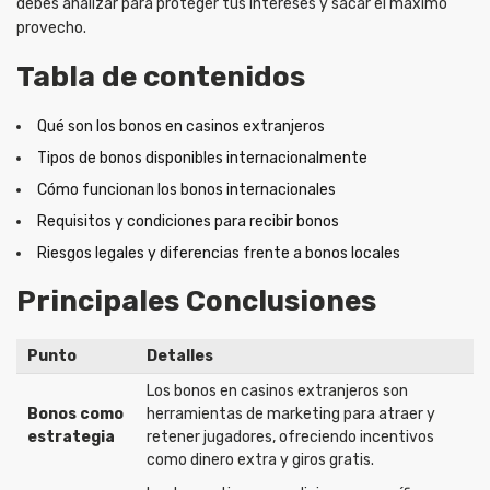
debes analizar para proteger tus intereses y sacar el máximo
provecho.
Tabla de contenidos
Qué son los bonos en casinos extranjeros
Tipos de bonos disponibles internacionalmente
Cómo funcionan los bonos internacionales
Requisitos y condiciones para recibir bonos
Riesgos legales y diferencias frente a bonos locales
Principales Conclusiones
Punto
Detalles
Los bonos en casinos extranjeros son
Bonos como
herramientas de marketing para atraer y
estrategia
retener jugadores, ofreciendo incentivos
como dinero extra y giros gratis.