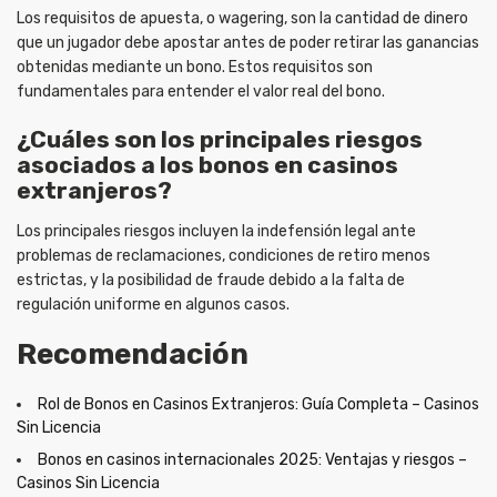
Los requisitos de apuesta, o wagering, son la cantidad de dinero
que un jugador debe apostar antes de poder retirar las ganancias
obtenidas mediante un bono. Estos requisitos son
fundamentales para entender el valor real del bono.
¿Cuáles son los principales riesgos
asociados a los bonos en casinos
extranjeros?
Los principales riesgos incluyen la indefensión legal ante
problemas de reclamaciones, condiciones de retiro menos
estrictas, y la posibilidad de fraude debido a la falta de
regulación uniforme en algunos casos.
Recomendación
Rol de Bonos en Casinos Extranjeros: Guía Completa – Casinos
Sin Licencia
Bonos en casinos internacionales 2025: Ventajas y riesgos –
Casinos Sin Licencia