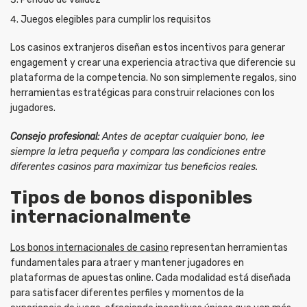
Juegos elegibles para cumplir los requisitos
Los casinos extranjeros diseñan estos incentivos para generar
engagement y crear una experiencia atractiva que diferencie su
plataforma de la competencia. No son simplemente regalos, sino
herramientas estratégicas para construir relaciones con los
jugadores.
Consejo profesional:
Antes de aceptar cualquier bono, lee
siempre la letra pequeña y compara las condiciones entre
diferentes casinos para maximizar tus beneficios reales.
Tipos de bonos disponibles
internacionalmente
Los bonos internacionales de casino
representan herramientas
fundamentales para atraer y mantener jugadores en
plataformas de apuestas online. Cada modalidad está diseñada
para satisfacer diferentes perfiles y momentos de la