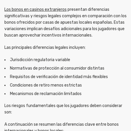
Los bonos en casinos extranjeros
presentan diferencias
significativas y riesgos legales complejos en comparación con los
bonos ofrecidos por casas de apuestas locales españolas. Estas
variaciones implican desafíos adicionales para los jugadores que
buscan aprovechar incentivos internacionales.
Las principales diferencias legales incluyen:
Jurisdicción regulatoria variable
Normativas de protección al consumidor distintas
Requisitos de verificación de identidad más flexibles
Condiciones de retiro menos estrictas
Mecanismos de reclamación limitados
Los riesgos fundamentales que los jugadores deben considerar
son:
A continuación se resumen las diferencias clave entre bonos
internacionales y bonos locales: