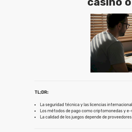
casino o
TL;DR:
La seguridad técnica y las licencias internaciona
Los métodos de pago como criptomonedas y e-wal
La calidad de los juegos depende de proveedores 