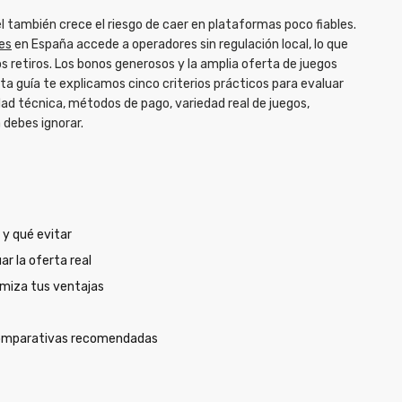
él también crece el riesgo de caer en plataformas poco fiables.
es
en España accede a operadores sin regulación local, lo que
os retiros. Los bonos generosos y la amplia oferta de juegos
ta guía te explicamos cinco criterios prácticos para evaluar
idad técnica, métodos de pago, variedad real de juegos,
 debes ignorar.
 y qué evitar
ar la oferta real
imiza tus ventajas
 comparativas recomendadas