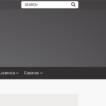
Licencia
Casinos