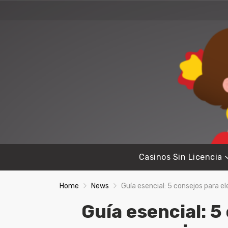
Casinos Sin Licencia
Home
News
Guía esencial: 5 consejos para el
Guía esencial: 5