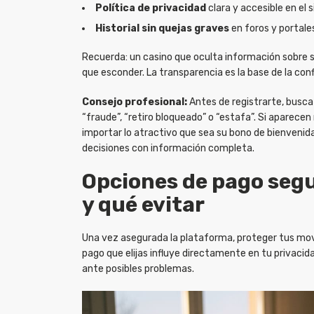
Política de privacidad
clara y accesible en el s
Historial sin quejas graves
en foros y portale
Recuerda: un casino que oculta información sobre s
que esconder. La transparencia es la base de la con
Consejo profesional:
Antes de registrarte, busca
“fraude”, “retiro bloqueado” o “estafa”. Si aparece
importar lo atractivo que sea su bono de bienveni
decisiones con información completa.
Opciones de pago segu
y qué evitar
Una vez asegurada la plataforma, proteger tus movi
pago que elijas influye directamente en tu privacidad
ante posibles problemas.