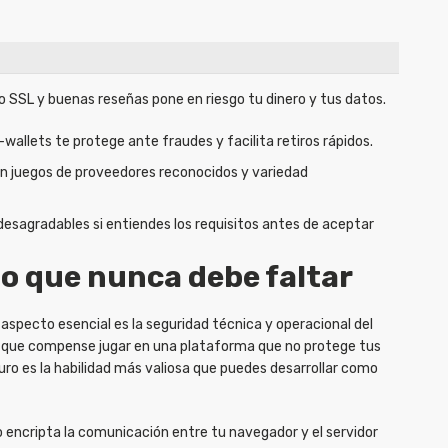
do SSL y buenas reseñas pone en riesgo tu dinero y tus datos.
-wallets te protege ante fraudes y facilita retiros rápidos.
n juegos de proveedores reconocidos y variedad
desagradables si entiendes los requisitos antes de aceptar
 lo que nunca debe faltar
r aspecto esencial es la seguridad técnica y operacional del
os que compense jugar en una plataforma que no protege tus
guro es la habilidad más valiosa que puedes desarrollar como
lo encripta la comunicación entre tu navegador y el servidor