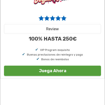
Juega
Review
Contactos
100% HASTA 250€
Sobre Nosotros
Copyright ©
Términos y Condiciones
2021 -
VIP Program exquisito
Política de privacidad
Buenas prestaciones de reintegro y pago
sinlicencia.org
Blog
Bonos de reembolso
Casinos Online Europeos:
Guía Profesional 2025
Juega Ahora