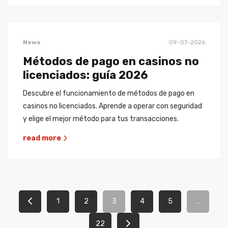
News
09-07-2026
Métodos de pago en casinos no
licenciados: guía 2026
Descubre el funcionamiento de métodos de pago en
casinos no licenciados. Aprende a operar con seguridad
y elige el mejor método para tus transacciones.
read more
1
2
3
4
5
…
22