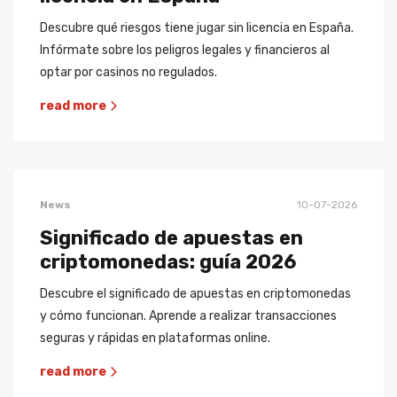
Descubre qué riesgos tiene jugar sin licencia en España.
Infórmate sobre los peligros legales y financieros al
optar por casinos no regulados.
read more
News
10-07-2026
Significado de apuestas en
criptomonedas: guía 2026
Descubre el significado de apuestas en criptomonedas
y cómo funcionan. Aprende a realizar transacciones
seguras y rápidas en plataformas online.
read more