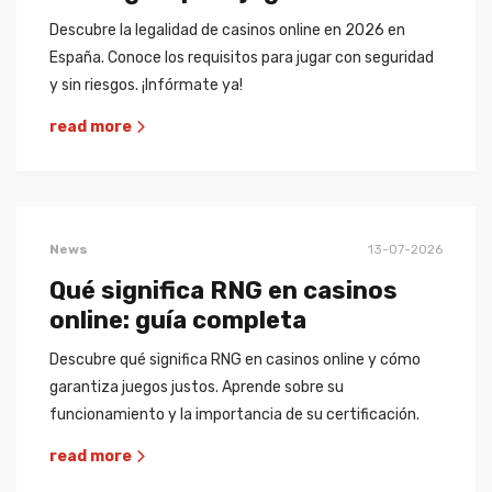
Descubre la legalidad de casinos online en 2026 en
España. Conoce los requisitos para jugar con seguridad
y sin riesgos. ¡Infórmate ya!
read more
News
13-07-2026
Qué significa RNG en casinos
online: guía completa
Descubre qué significa RNG en casinos online y cómo
garantiza juegos justos. Aprende sobre su
funcionamiento y la importancia de su certificación.
read more