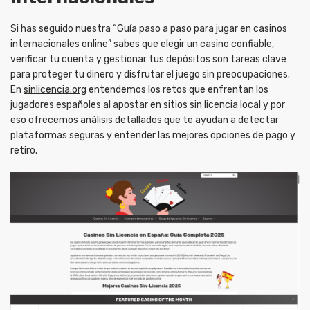
Si has seguido nuestra “Guía paso a paso para jugar en casinos
internacionales online” sabes que elegir un casino confiable,
verificar tu cuenta y gestionar tus depósitos son tareas clave
para proteger tu dinero y disfrutar el juego sin preocupaciones.
En
sinlicencia.org
entendemos los retos que enfrentan los
jugadores españoles al apostar en sitios sin licencia local y por
eso ofrecemos análisis detallados que te ayudan a detectar
plataformas seguras y entender las mejores opciones de pago y
retiro.