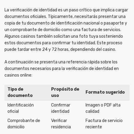
La verificación de identidad es un paso crítico que implica cargar
documentos oficiales. Típicamente, necesitarás presentar una
copia de tu documento de identificación nacional o pasaporte y
un comprobante de domicilio como una factura de servicios.
Algunos casinos también solicitan una foto tuya sosteniendo
estos documentos para confirmar tu identidad. Este proceso
puede tardar entre 24 y 72 horas, dependiendo del casino.
A continuación se presenta una referencia rápida sobre los
documentos necesarios para la verificación de identidad en
casinos online:
Tipo de
Propósito de
Formato sugerido
documento
uso
Identificación
Confirmar
Imagen o PDF alta
oficial
identidad
calidad
Comprobante de
Verificar
Factura de servicio
domicilio
residencia
reciente