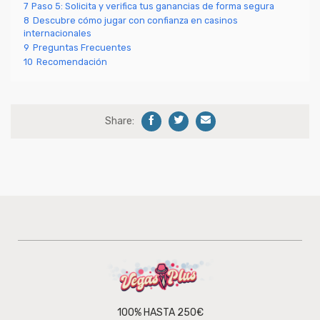
7
Paso 5: Solicita y verifica tus ganancias de forma segura
8
Descubre cómo jugar con confianza en casinos
internacionales
9
Preguntas Frecuentes
10
Recomendación
Share:
100% HASTA 250€