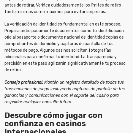
antes de retirar. Verifica cuidadosamente los límites de retiro
tanto mínimos como máximos para evitar sorpresas.
La verificación de identidad es fundamental en este proceso.
Prepara anticipadamente documentos como tu identificación
oficial pasaporte o documento nacional de identidad copias de
comprobantes de domicilio y capturas de pantalla de tus
métodos de pago. Algunos casinos solicitan fotografías
adicionales para confirmar tu identidad. La transparencia y
precisión en este paso agilizarán significativamente tu proceso
de retiro.
Consejo profesional:
Mantén un registro detallado de todas tus
transacciones de juego incluyendo capturas de pantalla de tus
ganancias y comunicaciones con el soporte del casino para
respaldar cualquier consulta futura.
Descubre cómo jugar con
confianza en casinos
internacionales