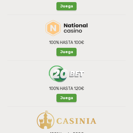
Juega
100% HASTA 100€
Juega
100% HASTA 120€
Juega