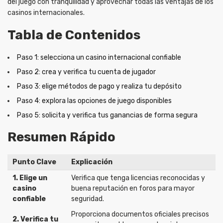
del juego con tranquilidad y aprovechar todas las ventajas de los
casinos internacionales.
Tabla de Contenidos
Paso 1: selecciona un casino internacional confiable
Paso 2: crea y verifica tu cuenta de jugador
Paso 3: elige métodos de pago y realiza tu depósito
Paso 4: explora las opciones de juego disponibles
Paso 5: solicita y verifica tus ganancias de forma segura
Resumen Rápido
Punto Clave
Explicación
1. Elige un
Verifica que tenga licencias reconocidas y
casino
buena reputación en foros para mayor
confiable
seguridad.
Proporciona documentos oficiales precisos
2. Verifica tu