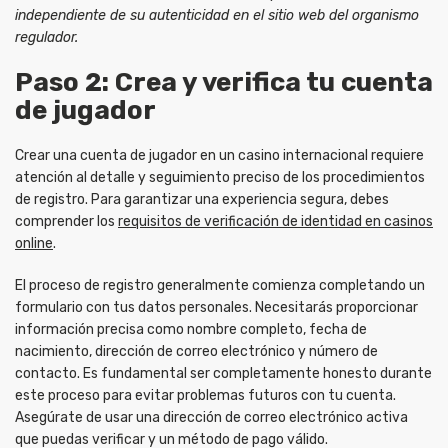
independiente de su autenticidad en el sitio web del organismo
regulador.
Paso 2: Crea y verifica tu cuenta
de jugador
Crear una cuenta de jugador en un casino internacional requiere
atención al detalle y seguimiento preciso de los procedimientos
de registro. Para garantizar una experiencia segura, debes
comprender los
requisitos de verificación de identidad en casinos
online
.
El proceso de registro generalmente comienza completando un
formulario con tus datos personales. Necesitarás proporcionar
información precisa como nombre completo, fecha de
nacimiento, dirección de correo electrónico y número de
contacto. Es fundamental ser completamente honesto durante
este proceso para evitar problemas futuros con tu cuenta.
Asegúrate de usar una dirección de correo electrónico activa
que puedas verificar y un método de pago válido.