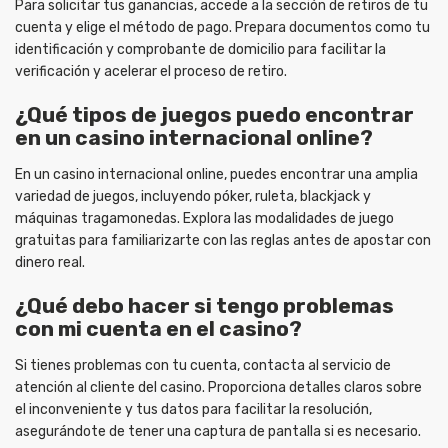
Para solicitar tus ganancias, accede a la sección de retiros de tu
cuenta y elige el método de pago. Prepara documentos como tu
identificación y comprobante de domicilio para facilitar la
verificación y acelerar el proceso de retiro.
¿Qué tipos de juegos puedo encontrar
en un casino internacional online?
En un casino internacional online, puedes encontrar una amplia
variedad de juegos, incluyendo póker, ruleta, blackjack y
máquinas tragamonedas. Explora las modalidades de juego
gratuitas para familiarizarte con las reglas antes de apostar con
dinero real.
¿Qué debo hacer si tengo problemas
con mi cuenta en el casino?
Si tienes problemas con tu cuenta, contacta al servicio de
atención al cliente del casino. Proporciona detalles claros sobre
el inconveniente y tus datos para facilitar la resolución,
asegurándote de tener una captura de pantalla si es necesario.