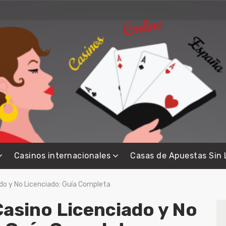
Casinos internacionales
Casas de Apuestas Sin 
ado y No Licenciado: Guía Completa
Casino Licenciado y No