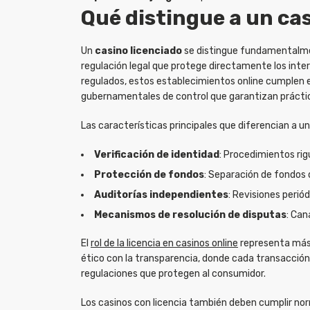
Qué distingue a un cas
Un
casino licenciado
se distingue fundamentalmen
regulación legal que protege directamente los intere
regulados, estos establecimientos online cumplen 
gubernamentales de control que garantizan práctic
Las características principales que diferencian a un
Verificación de identidad
: Procedimientos rig
Protección de fondos
: Separación de fondos 
Auditorías independientes
: Revisiones perió
Mecanismos de resolución de disputas
: Can
El
rol de la licencia en casinos online
representa más 
ético con la transparencia, donde cada transacción
regulaciones que protegen al consumidor.
Los casinos con licencia también deben cumplir nor