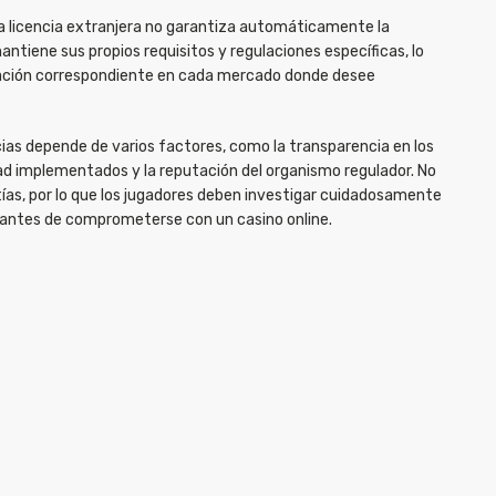
a licencia extranjera no garantiza automáticamente la
antiene sus propios requisitos y regulaciones específicas, lo
ización correspondiente en cada mercado donde desee
ias depende de varios factores, como la transparencia en los
dad implementados y la reputación del organismo regulador. No
tías, por lo que los jugadores deben investigar cuidadosamente
cia antes de comprometerse con un casino online.