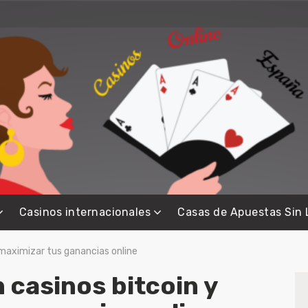
Casinos internacionales
Casas de Apuestas Sin 
 maximizar tus ganancias online
 casinos bitcoin y