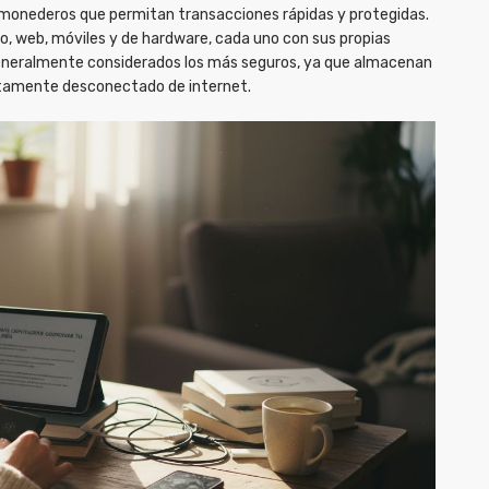
monederos que permitan transacciones rápidas y protegidas.
io, web, móviles y de hardware, cada uno con sus propias
eneralmente considerados los más seguros, ya que almacenan
letamente desconectado de internet.