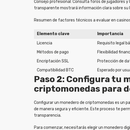
Consejo profesional: Consulta foros de jugadores y 
transparente mostrará información clara sobre su l
Resumen de factores técnicos a evaluar en casinos
Elemento clave
Importancia
Licencia
Requisito legal b
Métodos de pago
Flexibilidad finan
Encriptación SSL
Protección de da
Compatibilidad BTC
Esperado por usu
Paso 2: Configura tu 
criptomonedas para d
Configurar un monedero de criptomonedas es un pa
de manera segura y eficiente. Este proceso te permi
transparencia.
Para comenzar, necesitarás elegir un monedero dig