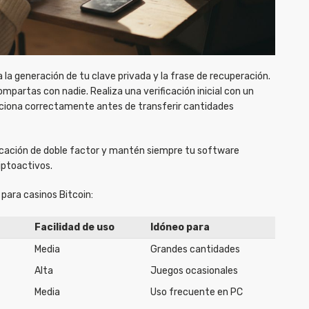
 la generación de tu clave privada y la frase de recuperación.
mpartas con nadie. Realiza una verificación inicial con un
ciona correctamente antes de transferir cantidades
icación de doble factor y mantén siempre tu software
iptoactivos.
para casinos Bitcoin:
Facilidad de uso
Idóneo para
Media
Grandes cantidades
Alta
Juegos ocasionales
Media
Uso frecuente en PC