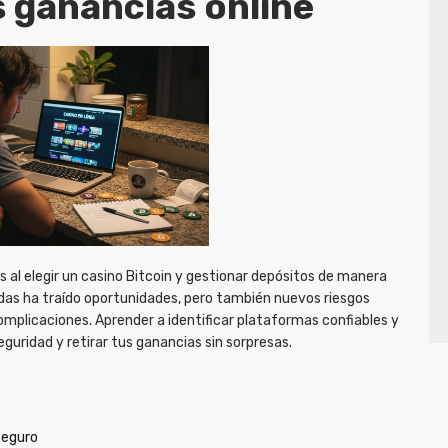
 ganancias online
 al elegir un casino Bitcoin y gestionar depósitos de manera
das ha traído oportunidades, pero también nuevos riesgos
complicaciones. Aprender a identificar plataformas confiables y
guridad y retirar tus ganancias sin sorpresas.
seguro