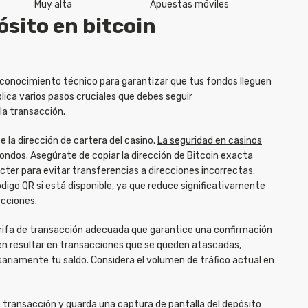
Muy alta
Apuestas móviles
ósito en bitcoin
y conocimiento técnico para garantizar que tus fondos lleguen
lica varios pasos cruciales que debes seguir
la transacción.
e la dirección de cartera del casino.
La seguridad en casinos
ndos. Asegúrate de copiar la dirección de Bitcoin exacta
ter para evitar transferencias a direcciones incorrectas.
digo QR si está disponible, ya que reduce significativamente
ecciones.
arifa de transacción adecuada que garantice una confirmación
eden resultar en transacciones que se queden atascadas,
ariamente tu saldo. Considera el volumen de tráfico actual en
 transacción y guarda una captura de pantalla del depósito