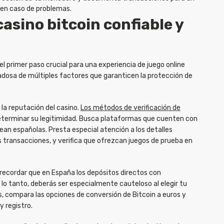
o en caso de problemas.
casino bitcoin confiable y
el primer paso crucial para una experiencia de juego online
adosa de múltiples factores que garanticen la protección de
a reputación del casino.
Los métodos de verificación de
terminar su legitimidad. Busca plataformas que cuenten con
sean españolas. Presta especial atención a los detalles
 transacciones, y verifica que ofrezcan juegos de prueba en
recordar que en España los depósitos directos con
lo tanto, deberás ser especialmente cauteloso al elegir tu
, compara las opciones de conversión de Bitcoin a euros y
 registro.