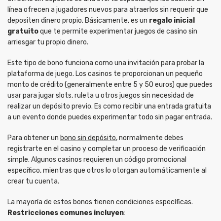
línea ofrecen a jugadores nuevos para atraerlos sin requerir que
depositen dinero propio. Básicamente, es un
regalo inicial
gratuito
que te permite experimentar juegos de casino sin
arriesgar tu propio dinero.
Este tipo de bono funciona como una invitación para probar la
plataforma de juego. Los casinos te proporcionan un pequeño
monto de crédito (generalmente entre 5 y 50 euros) que puedes
usar para jugar slots, ruleta u otros juegos sin necesidad de
realizar un depósito previo. Es como recibir una entrada gratuita
a un evento donde puedes experimentar todo sin pagar entrada.
Para obtener un
bono sin depósito
, normalmente debes
registrarte en el casino y completar un proceso de verificación
simple. Algunos casinos requieren un código promocional
específico, mientras que otros lo otorgan automáticamente al
crear tu cuenta.
La mayoría de estos bonos tienen condiciones específicas.
Restricciones comunes incluyen
: