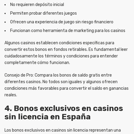
No requieren depósito inicial
Permiten probar diferentes juegos
Ofrecen una experiencia de juego sin riesgo financiero
Funcionan como herramienta de marketing para los casinos
Algunos casinos establecen condiciones específicas para
convertir estos bonos en fondos retirables. Es fundamental leer
cuidadosamente los términos y condiciones para entender
completamente cómo funcionan.
Consejo de Pro: Compara los bonos de saldo gratis entre
diferentes casinos. No todos son iguales y algunos ofrecen
condiciones más favorables para convertir el saldo en ganancias
reales.
4. Bonos exclusivos en casinos
sin licencia en España
Los bonos exclusivos en casinos sin licencia representan una