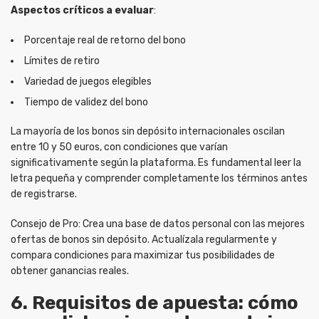
Aspectos críticos a evaluar
:
Porcentaje real de retorno del bono
Límites de retiro
Variedad de juegos elegibles
Tiempo de validez del bono
La mayoría de los bonos sin depósito internacionales oscilan
entre 10 y 50 euros, con condiciones que varían
significativamente según la plataforma. Es fundamental leer la
letra pequeña y comprender completamente los términos antes
de registrarse.
Consejo de Pro: Crea una base de datos personal con las mejores
ofertas de bonos sin depósito. Actualízala regularmente y
compara condiciones para maximizar tus posibilidades de
obtener ganancias reales.
6. Requisitos de apuesta: cómo