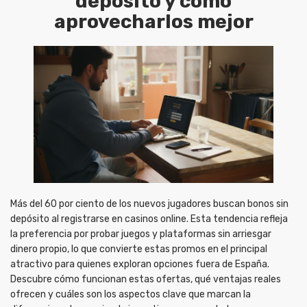
depósito y cómo
aprovecharlos mejor
Más del 60 por ciento de los nuevos jugadores buscan bonos sin
depósito al registrarse en casinos online. Esta tendencia refleja
la preferencia por probar juegos y plataformas sin arriesgar
dinero propio, lo que convierte estas promos en el principal
atractivo para quienes exploran opciones fuera de España.
Descubre cómo funcionan estas ofertas, qué ventajas reales
ofrecen y cuáles son los aspectos clave que marcan la