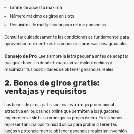
Límite de apuesta máxima
Número máximo de giros en slots
Requisitos de multiplicador para retirar ganancias
Consultar cuidadosamente las condiciones es fundamental para
aprovechar realmente estos bonos sin sorpresas desagradables.
Consejo de Pro
: Lee siempre la letra pequeña antes de aceptar
cualquier bono sin depósito para evitar malentendidos y
maximizar tus posibilidades de obtener ganancias reales.
2. Bonos de giros gratis:
ventajas y requisitos
Los bonos de giros gratis son una estrategia promocional
atractiva en los casinos online que permiten a los jugadores
experimentar slots sin arriesgar su propio dinero. Estos bonos
representan una oportunidad única para probar diferentes
juegos y potencialmente obtener ganancias reales sin inversión