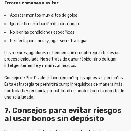
Errores comunes a evitar
:
Apostar montos muy altos de golpe
Ignorar la contribución de cada juego
No leer las condiciones específicas
Perder la paciencia y jugar sin estrategia
Los mejores jugadores entienden que cumplir requisitos es un
proceso calculado. No se trata de ganar rápido, sino de jugar
inteligentemente y minimizar riesgos.
Consejo de Pro: Divide tu bono en múltiples apuestas pequeñas.
Esta estrategia te permitirá cumplir requisitos de manera más
controlada y reducir la probabilidad de perder todo tu crédito de
una sola jugada.
7. Consejos para evitar riesgos
al usar bonos sin depósito