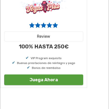
100% HASTA 200€
Juega
Review
100% HASTA 250€
Contactos
VIP Program exquisito
Sobre Nosotros
Copyright ©
Buenas prestaciones de reintegro y pago
Términos y Condiciones
Bonos de reembolso
2021 -
Política de privacidad
sinlicencia.org
Blog
Juega Ahora
Casinos Online Europeos:
Guía Profesional 2025