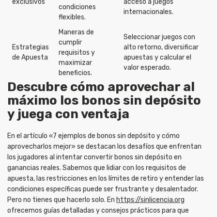
exclusivos
acceso a juegos
condiciones
internacionales.
flexibles.
Maneras de
Seleccionar juegos con
cumplir
Estrategias
alto retorno, diversificar
requisitos y
de Apuesta
apuestas y calcular el
maximizar
valor esperado.
beneficios.
Descubre cómo aprovechar al
máximo los bonos sin depósito
y juega con ventaja
En el artículo «7 ejemplos de bonos sin depósito y cómo
aprovecharlos mejor» se destacan los desafíos que enfrentan
los jugadores al intentar convertir bonos sin depósito en
ganancias reales. Sabemos que lidiar con los requisitos de
apuesta, las restricciones en los límites de retiro y entender las
condiciones específicas puede ser frustrante y desalentador.
Pero no tienes que hacerlo solo. En
https://sinlicencia.org
ofrecemos guías detalladas y consejos prácticos para que