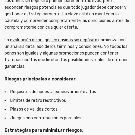
Los bonos sin depósito pueden parecer atractivos, pero
esconden riesgos potenciales que todo jugador debe conocer y
gestionar estratégicamente. La clave está en mantener la
cautela y comprender completamente las condiciones antes de
comprometerse con cualquier oferta.
La
evaluación de riesgos en casinos sin depósito
comienza con
un análisis detallado de los términos y condiciones. No todos los
bonos son iguales y algunas promociones pueden contener
trampas ocultas que limitan tus posibilidades reales de obtener
ganancias.
Riesgos principales a considerar
:
Requisitos de apuesta excesivamente altos
Límites de retiro restrictivos
Plazos de validez cortos
Juegos con contribuciones parciales
Estrategias para minimizar riesgos
: