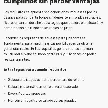
cumplirlos sin perder ventajas
Los requisitos de apuesta son condiciones impuestas por los
casinos para convertir bonos sin depósito en fondos retirables.
Representan un desafío estratégico que requiere planificación y
comprensión profunda de las reglas de juego.
Entender
los requisitos de apuesta para jugadores
es
fundamental para maximizar tus posibilidades de obtener
ganancias reales. Estos requisitos generalmente implican
multiplicar el valor del bono entre 20x y 50x antes de poder
realizar un retiro.
Estrategias para cumplir requisitos
:
Selecciona juegos con alto porcentaje de retorno
Calcula matemáticamente el valor esperado
Diversifica tus apuestas
Mantén un registro detallado de tus jugadas