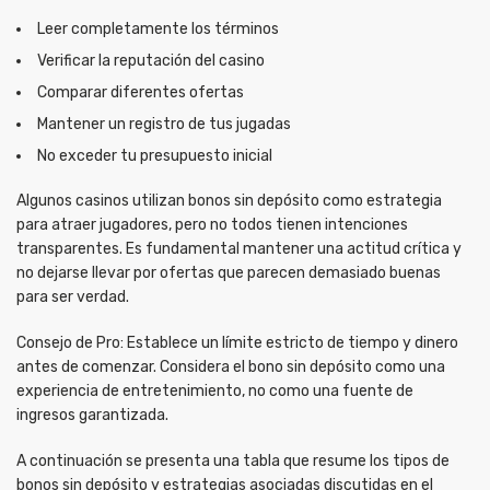
Leer completamente los términos
Verificar la reputación del casino
Comparar diferentes ofertas
Mantener un registro de tus jugadas
No exceder tu presupuesto inicial
Algunos casinos utilizan bonos sin depósito como estrategia
para atraer jugadores, pero no todos tienen intenciones
transparentes. Es fundamental mantener una actitud crítica y
no dejarse llevar por ofertas que parecen demasiado buenas
para ser verdad.
Consejo de Pro: Establece un límite estricto de tiempo y dinero
antes de comenzar. Considera el bono sin depósito como una
experiencia de entretenimiento, no como una fuente de
ingresos garantizada.
A continuación se presenta una tabla que resume los tipos de
bonos sin depósito y estrategias asociadas discutidas en el