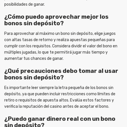
posibilidades de ganar.
¿Cómo puedo aprovechar mejor los
bonos sin depósito?
Para aprovechar al máximo un bono sin depósito, elige juegos
con altas tasas de retorno y realiza apuestas pequeñas para
cumplir con los requisitos. Considera dividir el valor del bono en
múltiples jugadas, lo que te permitirá jugar más tiempo y
aumentar tus chances de ganar.
¿Qué precauciones debo tomar al usar
bonos sin depósito?
Es importante leer siempre la letra pequeña de los bonos sin
depósito, ya que pueden incluir restricciones como límites de
retiro o requisitos de apuesta altos. Evalúa estos factores y
verifica la reputación del casino antes de aceptar el bono.
¿Puedo ganar dinero real con un bono
sin depósito?