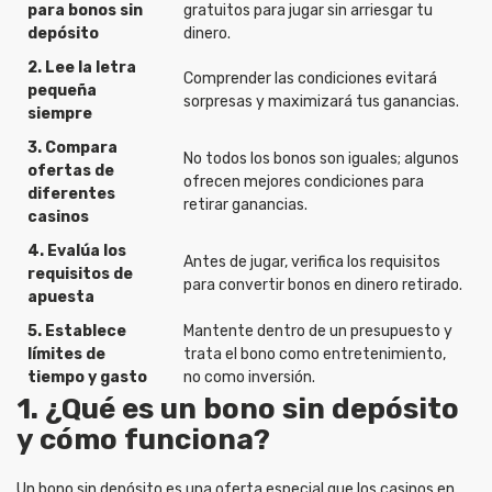
para bonos sin
gratuitos para jugar sin arriesgar tu
depósito
dinero.
2. Lee la letra
Comprender las condiciones evitará
pequeña
sorpresas y maximizará tus ganancias.
siempre
3. Compara
No todos los bonos son iguales; algunos
ofertas de
ofrecen mejores condiciones para
diferentes
retirar ganancias.
casinos
4. Evalúa los
Antes de jugar, verifica los requisitos
requisitos de
para convertir bonos en dinero retirado.
apuesta
5. Establece
Mantente dentro de un presupuesto y
límites de
trata el bono como entretenimiento,
tiempo y gasto
no como inversión.
1. ¿Qué es un bono sin depósito
y cómo funciona?
Un bono sin depósito es una oferta especial que los casinos en