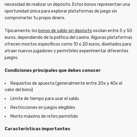
necesidad de realizar un depósito. Estos bonos representan una
oportunidad única para explorar plataformas de juego sin
comprometer tu propio dinero.
Típicamente, los
bonos de saldo sin depósito
oscilan entre 5 y 50
euros, dependiendo de la política del casino. Algunas plataformas
ofrecen montos específicos como 10 o 20 euros, diseñados para
atraer nuevos jugadores y permitirles experimentar diferentes
juegos.
Condiciones principales que debes conocer
:
Requisitos de apuesta (generalmente entre 20x y 40x el
valor del bono)
Límite de tiempo para usar el saldo
Restricciones en juegos elegibles
Monto máximo de retiro permitido
Características importantes
: